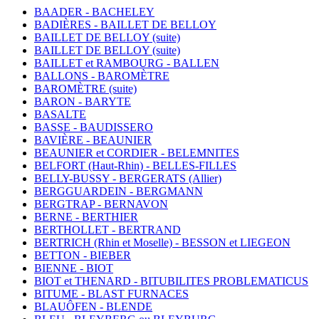
BAADER - BACHELEY
BADIÈRES - BAILLET DE BELLOY
BAILLET DE BELLOY (suite)
BAILLET DE BELLOY (suite)
BAILLET et RAMBOURG - BALLEN
BALLONS - BAROMÈTRE
BAROMÈTRE (suite)
BARON - BARYTE
BASALTE
BASSE - BAUDISSERO
BAVIÈRE - BEAUNIER
BEAUNIER et CORDIER - BELEMNITES
BELFORT (Haut-Rhin) - BELLES-FILLES
BELLY-BUSSY - BERGERATS (Allier)
BERGGUARDEIN - BERGMANN
BERGTRAP - BERNAVON
BERNE - BERTHIER
BERTHOLLET - BERTRAND
BERTRICH (Rhin et Moselle) - BESSON et LIEGEON
BETTON - BIEBER
BIENNE - BIOT
BIOT et THENARD - BITUBILITES PROBLEMATICUS
BITUME - BLAST FURNACES
BLAUÔFEN - BLENDE