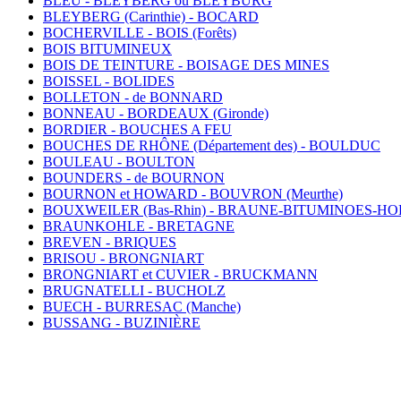
BLEU - BLEYBERG ou BLEYBURG
BLEYBERG (Carinthie) - BOCARD
BOCHERVILLE - BOIS (Forêts)
BOIS BITUMINEUX
BOIS DE TEINTURE - BOISAGE DES MINES
BOISSEL - BOLIDES
BOLLETON - de BONNARD
BONNEAU - BORDEAUX (Gironde)
BORDIER - BOUCHES A FEU
BOUCHES DE RHÔNE (Département des) - BOULDUC
BOULEAU - BOULTON
BOUNDERS - de BOURNON
BOURNON et HOWARD - BOUVRON (Meurthe)
BOUXWEILER (Bas-Rhin) - BRAUNE-BITUMINOES-H
BRAUNKOHLE - BRETAGNE
BREVEN - BRIQUES
BRISOU - BRONGNIART
BRONGNIART et CUVIER - BRUCKMANN
BRUGNATELLI - BUCHOLZ
BUECH - BURRESAC (Manche)
BUSSANG - BUZINIÈRE