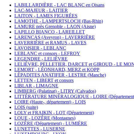
LABILLARDIÈRE - LAC BLANC en Oisans
LAC-MAJEUR - LAITIER
LAITON - LAMES FIGURÉES
LAMOTHE - LAMPERTSLOCH (Bas-Rhin)
LAMURE près Grenoble - LAON (Aisne)
LAPILLO BIANCO - LAREILLET
LARENCAS (Aveyron) - LAVERRIÈRE
LAVERRIÈRE et RAMUS - LAVES
LAVOISIER - LEBLANC
LEBLANC et consors - LEFROY
LEGENDRE - LELIÈVRE
LELIÈVRE, PELLETIER, DARCET et GIROUD - LE MO
LEMORT - LÉONHARD, MERZ et KOPP
LÉPADITES ANATIFER - LESTRE (Manche)
LETTEN - LIBERT et consors
LIBLAR - LIMAGNE
LIMBERG (Palatinat) - LITRY (Calvados)
LITTÉRATURE MINÉRALOGIQUE - LOIRE (Département
LOIRE (Haute-, département) - LOIS
LOIS (suite)
LOLY et FRAIKIN - LOT (Département)
LOUE - LOZÈRE (Montagnes)
LOZÈRE (Département) - LUMIÈRE
LUNETTES - LUSERNE