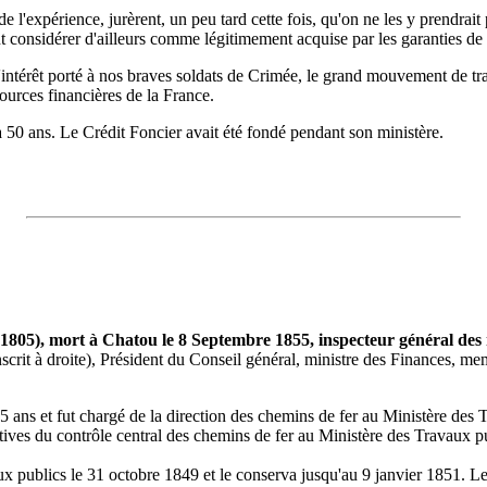
de l'expérience, jurèrent, un peu tard cette fois, qu'on ne les y prendra
ent considérer d'ailleurs comme légitimement acquise par les garanties de r
ntérêt porté à nos braves soldats de Crimée, le grand mouvement de trav
ources financières de la France.
50 ans. Le Crédit Foncier avait été fondé pendant son ministère.
 1805), mort à Chatou le 8 Septembre 1855, inspecteur général des
scrit à droite), Président du Conseil général, ministre des Finances, 
 25 ans et fut chargé de la direction des chemins de fer au Ministère de
atives du contrôle central des chemins de fer au Ministère des Travaux p
ravaux publics le 31 octobre 1849 et le conserva jusqu'au 9 janvier 1851.