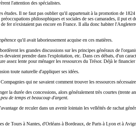
èrent l'attention des spécialistes.
es études. Il ne faut pas oublier qu'il appartenait à la promotion de 1824
 préoccupations philosophiques et sociales de ses camarades, il put et dut
e fer n'existaient pas encore en France. Il alla donc habiter l'Anglete
mpétence qu'il avait laborieusement acquise en ces matières.
rdèrent les grandes discussions sur les principes généraux de l'organisat
ies devaient prendre dans l'exploitation, etc. Dans ces débats, d'un car
 assez lente pour ménager les ressources du Trésor. Déjà le financier p
ion toute naturelle d'appliquer ses idées.
es Compagnies qui ne savaient comment trouver les ressources nécessaires
ger la durée des concessions, alors généralement très courtes (trente ans 
e
peu de temps et beaucoup d'argent
.
avantage de reculer dans un avenir lointain les velléités de rachat généra
gnes de Tours à Nantes, d'Orléans à Bordeaux, de Paris à Lyon et à Avig