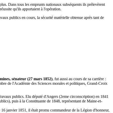
it plus. Dans tous les emprunts nationaux subséquents ils prélevèrent
éussite qu'ils apportaient à l'opération.
aux publics en cours, la sécurité matérielle obtenue après tant de
 mines, sénateur (27 mars 1852)
, fut aussi au cours de sa carrière :
membre de l'Académie des Sciences morales et politiques, Grand-Croix
s Travaux publics. Elu député d'Angers (2eme circonscription) en 1841
ublics), puis à la Constituante de 1848, représentant de Maine-et-
 Le 16 janvier 1851, il était promu commandeur de la Légion d'honneur,