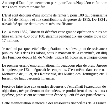
Au coup d'Etat, il prit nettement parti pour Louis-Napoléon et fut no
dans notre histoire financière.
L'Etat était débiteur d'une somme de rentes 5 pour 100 qui paraissait a
l'arriéré de l'Empire et aux contributions de guerre de 1815. De 1824 à
n'avait été qu'une demi-mesure très insuffisante.
Le 14 mars 1852, Bineau fit décréter cette grande opération sur les bas
titres en rente 4,50 pour 100, garantis pendant dix ans contre toute co
17 millions.
Je ne dirai pas que cette belle opération ne souleva point de résistanc
publics. Mais dans les salons, sous le manteau de la cheminée, on dirigea
des Finances depuis M. de Villèle jusqu'à M. Rouvier, à chaque opérat
Le premier essai d'emprunt national fit beaucoup plus de bruit. Jusque
banquiers que l'Etat négociait les emprunts. C'est même dans cette natu
Monarchie de juillet, des Rothschild, des Mallet, des Hottinguer, etc. L
fussent, du haut baronage financier.
Forcé de faire face aux grandes dépenses qu'entraînait l'expédition de 
objections, très prudemment formulées, se produisirent dans les deux o
système, prédisaient hautement un échec qui eût été des plus fâcheux. B
Cette manifestation inattendue des ressources financières de la France f