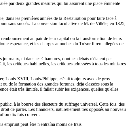
nalée par deux grandes mesures qui lui assurent une place éminente
tie, dans les premières années de la Restauration pour faire face à
jours sans succès. La conversion facultative de M. de Villèle, en 1825,
e remboursement au pair de leur capital ou la transformation de leurs
 toute espérance, et les charges annuelles du Trésor furent allégées de
es journaux, ni dans les Chambres, dont les débats n'étaient pas
, les critiques habituelles, les critiques adressées à tous les ministres
r, Louis XVIII, Louis-Philippe, c'était toujours avec de gros
nt ou de la formation des grandes fortunes, déjà classées sous la
 était très limitée, il fallait subir les exigences, quelles qu'elles
ublic, à la bourse des électeurs du suffrage universel. Cette fois, des
 droit de parler. Les financiers, naturellement très opposés au nouveau
uf ou dix fois couvert.
ais emprunt peut-être n'entraîna moins de frais.