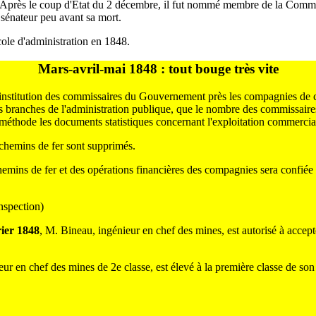
Après le coup d'Etat du 2 décembre, il fut nommé membre de la Commissi
e sénateur peu avant sa mort.
cole d'administration en 1848.
Mars-avril-mai 1848 : tout bouge très vite
institution des commissaires du Gouvernement près les compagnies de chem
les branches de l'administration publique, que le nombre des commissaire
 méthode les documents statistiques concernant l'exploitation commercial
chemins de fer sont supprimés.
hemins de fer et des opérations financières des compagnies sera confiée
inspection)
rier 1848
, M. Bineau, ingénieur en chef des mines, est autorisé à accepte
ur en chef des mines de 2e classe, est élevé à la première classe de son