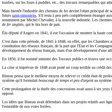
tourbes, sur les fours à puddler, etc., des travaux remarquables qui attir
Mais bientôt l'industrie des chemins de fer devint l'objet principal de s
futurs
saint-simoniens
. S'il resta à peu près complètement étranger aux
notamment par Michel Chevalier, à la nouvelle industrie. Les chemins d
de fer anglais
, qui le tira hors de pair.
Élu député d'Angers en 1841, il eut l'occasion de montrer la haute co
C'est dans cette période, de 1841 à 1848, en effet, que les Chambres abo
constitution des réseaux français, de la part que l'Etat et les Compagn
développement du réseau français, mais d'un développement d'une allure
En 1850, il fut nommé ministre des Travaux publics et trouva une occas
La crise si imprévue de 1848 avait porté un coup terrible au crédit d
Bineau pensa que le meilleur moyen de relever ce crédit était de prolon
système qu'il formulait
beaucoup de temps et peu d'argent
au systèm
Cette prolongation de la durée des concessions avait aussi à ses yeux l'
opposé.
Les idées que Bineau avait défendues dans ses projets relatifs aux li
l'ensemble de nos voies ferrées.