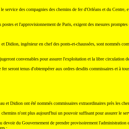
le service des compagnies des chemins de fer d'Orléans et du Centre, et q
s postes et l'approvisionnement de Paris, exigent des mesures promptes 
s, et Didion, ingénieur en chef des ponts-et-chaussées, sont nommés co
s jugeront convenables pour assurer l'exploitation et la libre circulation 
 fer seront tenus d'obtempérer aux ordres desdits commissaires et à tous
eau et Didion ont été nommés commissaires extraordinaires près les chem
 chemins n'ont plus aujourd'hui un pouvoir suffisant pour assurer le serv
t du devoir du Gouvernement de prendre provisoirement l'administration et
ers ;