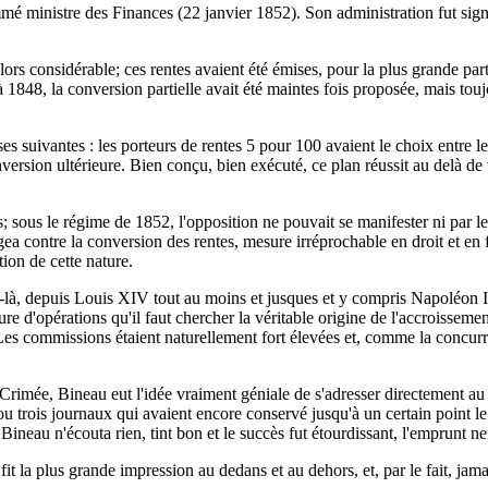
mmé ministre des Finances (22 janvier 1852). Son administration fut sig
lors considérable; ces rentes avaient été émises, pour la plus grande par
 1848, la conversion partielle avait été maintes fois proposée, mais tou
es suivantes : les porteurs de rentes 5 pour 100 avaient le choix entre l
nversion ultérieure. Bien conçu, bien exécuté, ce plan réussit au delà de
es; sous le régime de 1852, l'opposition ne pouvait se manifester ni par l
 contre la conversion des rentes, mesure irréprochable en droit et en fait
ion de cette nature.
-là, depuis Louis XIV tout au moins et jusques et y compris Napoléon Ie
re d'opérations qu'il faut chercher la véritable origine de l'accroisseme
es commissions étaient naturellement fort élevées et, comme la concurrence
Crimée, Bineau eut l'idée vraiment géniale de s'adresser directement au p
u trois journaux qui avaient encore conservé jusqu'à un certain point le
ineau n'écouta rien, tint bon et le succès fut étourdissant, l'emprunt ne
it la plus grande impression au dedans et au dehors, et, par le fait, jam