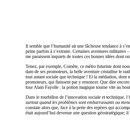
Il semble que l’humanité ait une fâcheuse tendance à s’enf
peine parfois à s’extraire. Certaines aventures militaires
me paraissent inquiets de toutes ces bonnes idées dont on 
Tenez, par exemple, Comète, ce métro futuriste dont nous p
dam de ses promoteurs, la belle aventure cristallise le ra
tout autant sociale que technique ! Et la médiation, dont n
promoteurs, qui finissent par y renoncer. Que dire encore 
tour Alain Fayolle : la potion magique tourne vite au bou
Dans le tourbillon de l’innovation sociale et technique, l
surtout quand les problèmes sont embarrassants ou menaç
constate alors que, face à la perte des repères qui accomp
était aujourd’hui devenue une question géostratégique; il ap