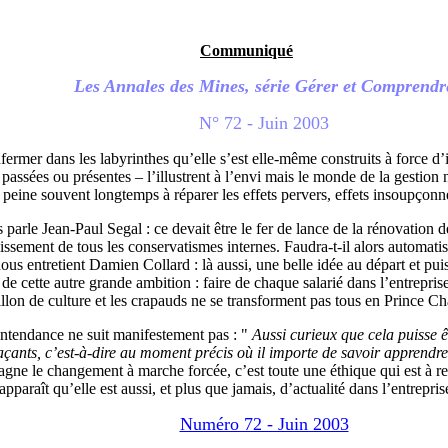
Communiqué
Les Annales des Mines, série Gérer et Comprendr
N° 72 - Juin 2003
ermer dans les labyrinthes qu’elle s’est elle-même construits à force d’
 – passées ou présentes – l’illustrent à l’envi mais le monde de la gesti
peine souvent longtemps à réparer les effets pervers, effets insoupçonnés
arle Jean-Paul Segal : ce devait être le fer de lance de la rénovation de
idissement de tous les conservatismes internes. Faudra-t-il alors automat
ous entretient Damien Collard : là aussi, une belle idée au départ et puis
de cette autre grande ambition : faire de chaque salarié dans l’entrepris
illon de culture et les crapauds ne se transforment pas tous en Prince C
’intendance ne suit manifestement pas : "
Aussi curieux que cela puisse ê
ants, c’est-à-dire au moment précis où il importe de savoir apprendre
agne le changement à marche forcée, c’est toute une éthique qui est à reb
paraît qu’elle est aussi, et plus que jamais, d’actualité dans l’entrepris
Numéro 72 - Juin 2003