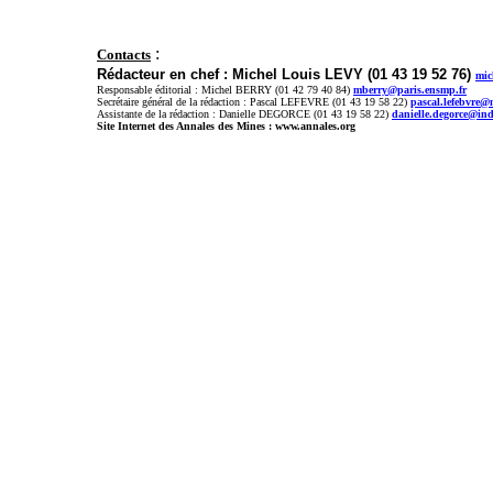
:
Contacts
Rédacteur en chef : Michel Louis LEVY (01 43 19 52 76)
mic
Responsable éditorial : Michel BERRY (01 42 79 40 84)
mberry@paris.ensmp.fr
Secrétaire général de la rédaction : Pascal LEFEVRE (01 43 19 58 22)
pascal.lefebvre@
Assistante de la rédaction : Danielle DEGORCE (01 43 19 58 22)
danielle.degorce@ind
Site Internet des Annales des Mines : www.annales.org