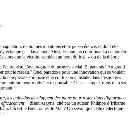
e
imagination, de bonnes intentions et de persévérance, et dont elle
on n’y échappe pas davantage. Ainsi, les auteurs contribuant à ce numéro
 alors que la victoire semblait au bout du fusil – ou de la théorie.
 l’entreprise, l’avant-garde du progrès social. Et patatras ! Au grand
iser tout le réseau ? Quel paradoxe pour une innovation qui se voulait
, la complexité s’impose et la confusion s’installe dans l’esprit des
e un entrepreneur motivé et responsable ? Pas si simple, nous dit à son
harmant !
tre, les individus développent des plans pour rester dans l’ignorance,
 efficacement
", disait Argyris, cité par un auteur. Philippe d’Iribarne
âtir. Où est le Bien, où est le Mal ? On savait que cette dialectique
e !