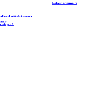
Retour sommaire
hel-louis.levy@industrie.gouv.fr
noos.fr
ustrie.gouv.fr