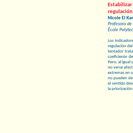
Estabiliz
regulación
Nicole El Ka
Profesora de 
École Polyte
Los indicador
regulación de
tentador trata
coeﬁciente de
Pero, al igual
no verse afect
extremas en u
no pueden des
el sentido des
la priorización