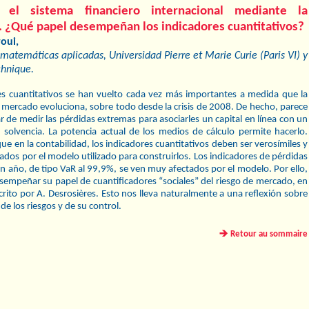
ar el sistema ﬁnanciero internacional mediante la
. ¿Qué papel desempeñan los indicadores cuantitativos?
roui,
matemáticas aplicadas, Universidad Pierre et Marie Curie (Paris VI) y
chnique.
es cuantitativos se han vuelto cada vez más importantes a medida que la
l mercado evoluciona, sobre todo desde la crisis de 2008. De hecho, parece
r de medir las pérdidas extremas para asociarles un capital en línea con un
 solvencia. La potencia actual de los medios de cálculo permite hacerlo.
 que en la contabilidad, los indicadores cuantitativos deben ser verosímiles y
ados por el modelo utilizado para construirlos. Los indicadores de pérdidas
n año, de tipo VaR al 99,9%, se ven muy afectados por el modelo. Por ello,
empeñar su papel de cuantiﬁcadores “sociales” del riesgo de mercado, en
crito por A. Desrosières. Esto nos lleva naturalmente a una reﬂexión sobre
 de los riesgos y de su control.
Retour au sommaire