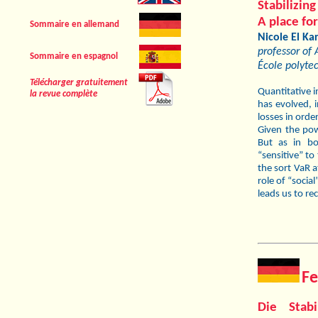
Stabilizin
A place for
Sommaire en allemand
Nicole El Ka
professor of 
Sommaire en espagnol
École polyte
Télécharger gratuitement
Quantitative 
la revue complète
has evolved, i
losses in orde
Given the pow
But as in bo
“sensitive” to
the sort VaR a
role of “socia
leads us to re
Fe
Die Stabi