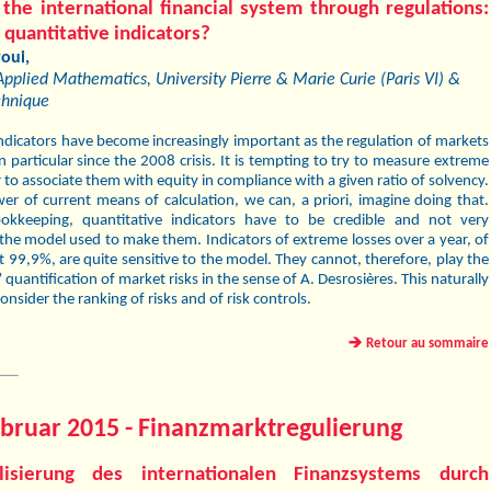
g the international ﬁnancial system through regulations:
 quantitative indicators?
roui,
Applied Mathematics, University Pierre & Marie Curie (Paris VI) &
chnique
indicators have become increasingly important as the regulation of markets
n particular since the 2008 crisis. It is tempting to try to measure extreme
r to associate them with equity in compliance with a given ratio of solvency.
er of current means of calculation, we can, a priori, imagine doing that.
okkeeping, quantitative indicators have to be credible and not very
 the model used to make them. Indicators of extreme losses over a year, of
t 99,9%, are quite sensitive to the model. They cannot, therefore, play the
l” quantiﬁcation of market risks in the sense of A. Desrosières. This naturally
consider the ranking of risks and of risk controls.
Retour au sommaire
bruar 2015 - Finanzmarktregulierung
lisierung des internationalen Finanzsystems durch