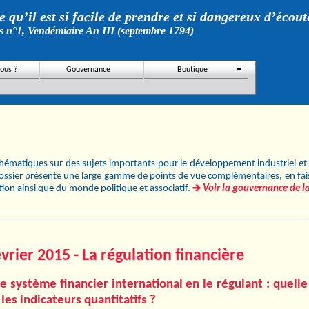
 qu’il est si facile de prendre et si dangereux d’écout
s n°1, Vendémiaire An III (septembre 1794)
ous ?
Gouvernance
Boutique
thématiques sur des sujets importants pour le développement industriel et 
ossier présente une large gamme de points de vue complémentaires, en faisa
ation ainsi que du monde politique et associatif.
Voir la gouvernance de la
vrier 2015 - La régulation financière
 le système ﬁnancier international en le régulant : quelle
les indicateurs quantitatifs ?