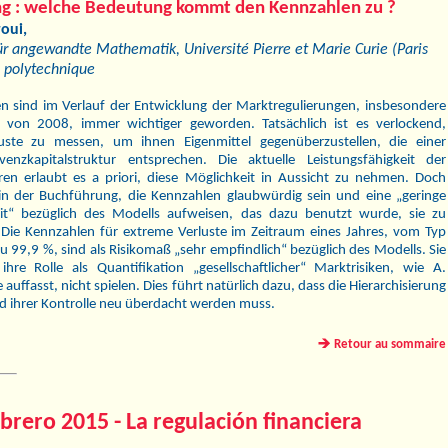
ng : welche Bedeutung kommt den Kennzahlen zu ?
roui,
für angewandte Mathematik, Université Pierre et Marie Curie (Paris
e polytechnique
n sind im Verlauf der Entwicklung der Marktregulierungen, insbesondere
se von 2008, immer wichtiger geworden. Tatsächlich ist es verlockend,
uste zu messen, um ihnen Eigenmittel gegenüberzustellen, die einer
venzkapitalstruktur entsprechen. Die aktuelle Leistungsfähigkeit der
en erlaubt es a priori, diese Möglichkeit in Aussicht zu nehmen. Doch
in der Buchführung, die Kennzahlen glaubwürdig sein und eine „geringe
it“ bezüglich des Modells aufweisen, das dazu benutzt wurde, sie zu
 Die Kennzahlen für extreme Verluste im Zeitraum eines Jahres, vom Typ
zu 99,9 %, sind als Risikomaß „sehr empﬁndlich“ bezüglich des Modells. Sie
hre Rolle als Quantiﬁkation „gesellschaftlicher“ Marktrisiken, wie A.
e auffasst, nicht spielen. Dies führt natürlich dazu, dass die Hierarchisierung
nd ihrer Kontrolle neu überdacht werden muss.
Retour au sommaire
brero 2015 - La regulación ﬁnanciera