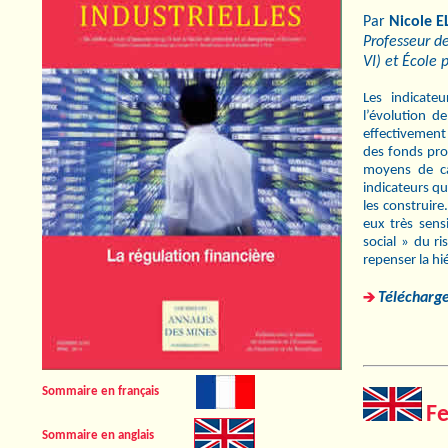
Par
Nicole 
Professeur d
VI) et École 
Les indicate
l’évolution d
effectivement
des fonds prop
moyens de ca
indicateurs qu
les construir
eux très sens
social » du r
repenser la hi
Télécharge
Sommaire en français
Fe
Sommaire en anglais