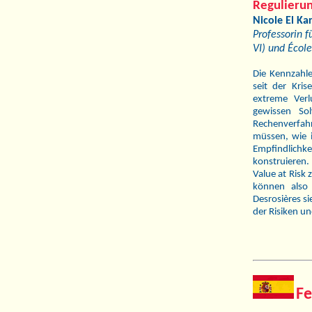
Regulieru
Nicole El Ka
Professorin 
VI) und Écol
Die Kennzahle
seit der Kri
extreme Verl
gewissen Sol
Rechenverfahr
müssen, wie 
Empﬁndlichke
konstruieren.
Value at Risk 
können also i
Desrosières si
der Risiken u
Fe