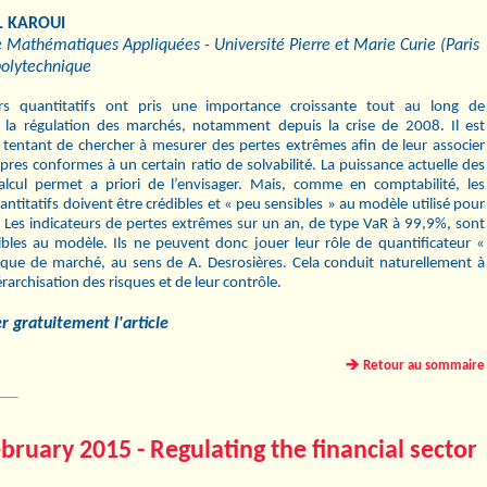
EL KAROUI
e Mathématiques Appliquées - Université Pierre et Marie Curie (Paris
polytechnique
urs quantitatifs ont pris une importance croissante tout au long de
e la régulation des marchés, notamment depuis la crise de 2008. Il est
 tentant de chercher à mesurer des pertes extrêmes aﬁn de leur associer
res conformes à un certain ratio de solvabilité. La puissance actuelle des
lcul permet a priori de l’envisager. Mais, comme en comptabilité, les
antitatifs doivent être crédibles et « peu sensibles » au modèle utilisé pour
e. Les indicateurs de pertes extrêmes sur un an, de type VaR à 99,9%, sont
ibles au modèle. Ils ne peuvent donc jouer leur rôle de quantiﬁcateur «
isque de marché, au sens de A. Desrosières. Cela conduit naturellement à
érarchisation des risques et de leur contrôle.
r gratuitement l'article
Retour au sommaire
bruary 2015 - Regulating the ﬁnancial sector