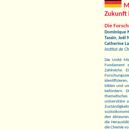
M
Zukunft 
Die Forsch
Dominique M
Tassin, Joël
Catherine L
Institut de 
Die Unité Mi
Fundament ei
Zahlreiche E
Forschungsze
identifizier
bilden und um
befördern. Di
thematisches 
universitäre 
Zuständigkei
sozioökonomi
den Akteuren 
die Herausbi
die Chemie v