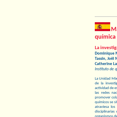
Ma
química 
La investi
Dominique M
Tassin, Joël
Catherine La
Instituto de
La Unidad Mix
de la invest
actividad de 
las redes nac
promover cola
químicos se s
atraviesa los
disciplinaria
organismos de 