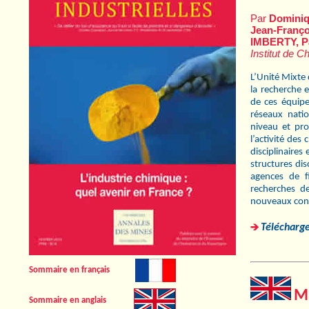
Par
Dominiq
Jean-Franç
IMBERTY, P
Institut de 
L’Unité Mixte
la recherche e
de ces équipe
réseaux nati
niveau et pro
l’activité de
disciplinaires
structures dis
agences de 
recherches de
nouveaux conc
Télécharge
Sommaire en français
Ma
Sommaire en anglais