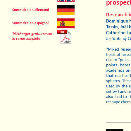
prospect
Sommaire en allemand
Research i
Dominique M
Sommaire en espagnol
Tassin, Joël
Catherine L
Télécharger gratuitement
Institute of 
la revue complète
“Mixed resear
fields of rese
rise to “poles
points, boost
academics and
that reaches 
spheres. The 
used by the a
set by fundin
also lead to 
reshape chemis