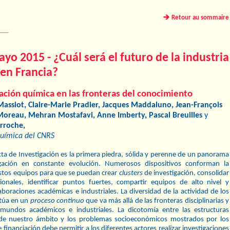
Retour au sommaire
yo 2015 - ¿Cuál será el futuro de la industria
en Francia?
gación química en las fronteras del conocimiento
assiot, Claire-Marie Pradier, Jacques Maddaluno, Jean-François
 Moreau, Mehran Mostafavi, Anne Imberty, Pascal Breuilles
y
rroche,
 química del CNRS
ta de Investigación es la primera piedra, sólida y perenne de un panorama
igación en constante evolución. Numerosos dispositivos conforman la
estos equipos para que se puedan crear
clusters
de investigación, consolidar
ionales, identificar puntos fuertes, compartir equipos de alto nivel y
boraciones académicas e industriales. La diversidad de la actividad de los
itúa en un
proceso continuo
que va más allá de las fronteras disciplinarias y
 mundos académicos e industriales. La dicotomía entre las estructuras
s de nuestro ámbito y los problemas socioeconómicos mostrados por los
financiación debe permitir a los diferentes actores realizar investigaciones