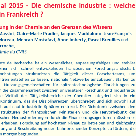
ai 2015 - Die chemische Industrie : welche
in Frankreich ?
ung in der Chemie an den Grenzen des Wissens
assiot, Claire-Marie Pradier, Jacques Maddaluno, Jean-François
 Moreau, Mehran Mostafavi, Anne Imberty, Pascal Breuilles
und
arroche
,
Chimie du CNRS
xte de Recherche ist ein wesentliches, anpassungsfähiges und stabiles
ner sich schnell entwickelnden französischen Forschungslandschaft.
inrichtungen strukturieren die Tätigkeit dieser Forscherteams, um
ntren entstehen zu lassen, nationale Netzwerke aufzubauen, Stärken zu
en, Nutzungsgemeinschaften für spitzentechnologische Einrichtungen zu
 die Zusammenarbeit zwischen universitärer Forschung und Industrie zu
e Vielfalt der Tätigkeitsbereiche der Chemiker integriert sich in ein
Kontinuum, das die Disziplingrenzen überschreitet und sich sowohl auf
als auch auf industrielle Sphären erstreckt. Die Dichotomie zwischen den
tsstrukturen der französischen Ministerien und die Hervorhebung der
schen Herausforderungen durch die Finanzierungsagenturen müssten es
erlauben, Forschung auf höchstem Niveau zu betreiben und gleichzeitig
ldung und Beschreibung neuer bahnbrechender Konzepte zu fördern, die
on morgen begründen.