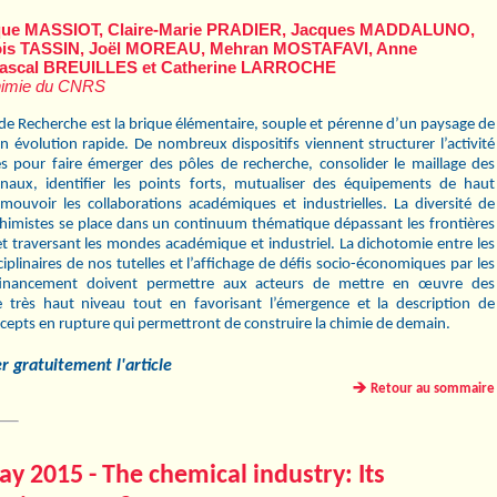
ue MASSIOT, Claire-Marie PRADIER, Jacques MADDALUNO,
ois TASSIN, Joël MOREAU, Mehran MOSTAFAVI, Anne
ascal BREUILLES et Catherine LARROCHE
Chimie du CNRS
 de Recherche est la brique élémentaire, souple et pérenne d’un paysage de
n évolution rapide. De nombreux dispositifs viennent structurer l’activité
s pour faire émerger des pôles de recherche, consolider le maillage des
onaux, identiﬁer les points forts, mutualiser des équipements de haut
mouvoir les collaborations académiques et industrielles. La diversité de
s chimistes se place dans un continuum thématique dépassant les frontières
 et traversant les mondes académique et industriel. La dichotomie entre les
ciplinaires de nos tutelles et l’afﬁchage de déﬁs socio-économiques par les
ﬁnancement doivent permettre aux acteurs de mettre en œuvre des
 très haut niveau tout en favorisant l’émergence et la description de
epts en rupture qui permettront de construire la chimie de demain.
r gratuitement l'article
Retour au sommaire
y 2015 - The chemical industry: Its