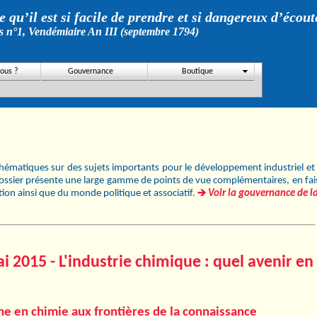
 qu’il est si facile de prendre et si dangereux d’écout
s n°1, Vendémiaire An III (septembre 1794)
ous ?
Gouvernance
Boutique
thématiques sur des sujets importants pour le développement industriel et 
ossier présente une large gamme de points de vue complémentaires, en faisa
ation ainsi que du monde politique et associatif.
Voir la gouvernance de la
i 2015 - L'industrie chimique : quel avenir en
he en chimie aux frontières de la connaissance