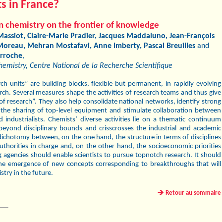
s in France?
n chemistry on the frontier of knowledge
assiot, Claire-Marie Pradier, Jacques Maddaluno, Jean-François
 Moreau, Mehran Mostafavi, Anne Imberty, Pascal Breuilles
and
arroche
,
Chemistry, Centre National de la Recherche Scientifique
ch units” are building blocks, flexible but permanent, in rapidly evolving
arch. Several measures shape the activities of research teams and thus give
 of research”. They also help consolidate national networks, identify strong
 the sharing of top-level equipment and stimulate collaboration between
 industrialists. Chemists’ diverse activities lie on a thematic continuum
beyond disciplinary bounds and crisscrosses the industrial and academic
dichotomy between, on the one hand, the structure in terms of disciplines
uthorities in charge and, on the other hand, the socioeconomic priorities
g agencies should enable scientists to pursue topnotch research. It should
the emergence of new concepts corresponding to breakthroughs that will
try in the future.
Retour au sommaire