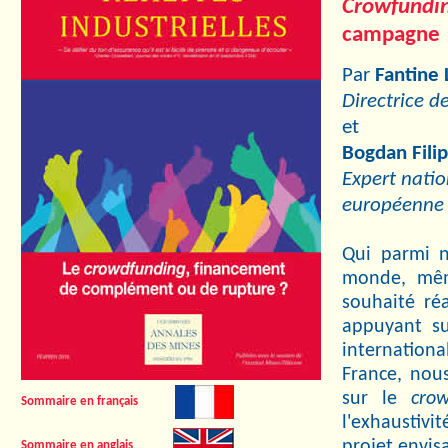
Crowfund
campagne d
Par
Fantine
Directrice d
et
Bogdan Fili
Expert nati
européenne
Qui parmi n
monde, même
souhaité réa
appuyant su
internation
France, nous
sur le
crow
Sommaire en français
l'exhaustivi
projet envis
Sommaire en anglais