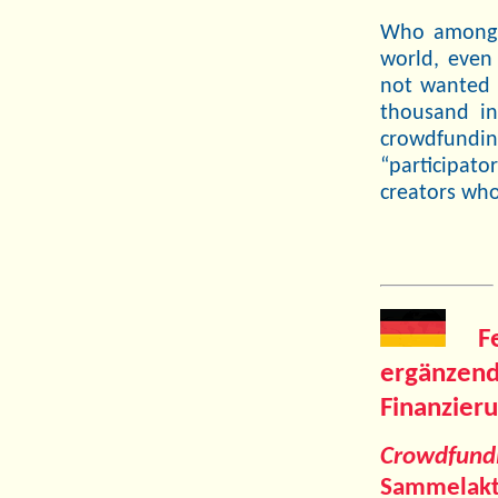
Who among u
world, even
not wanted t
thousand in
crowdfundi
“participat
creators who
F
ergänz
Finanzier
Crowdfund
Sammelakti