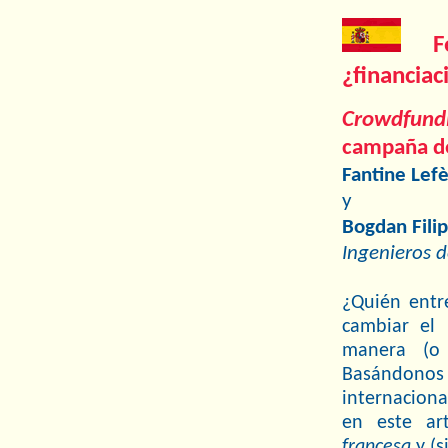
¿financia
Crowdfund
campaña de
Fantine Lef
y
Bogdan Fili
Ingenieros 
¿Quién entr
cambiar el
manera (o 
Basándonos
internaciona
en este ar
francesa
y (s