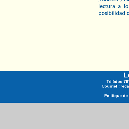
lectura a l
posibilidad d
L
Télédoc 797
Courriel :
reda
Politique de