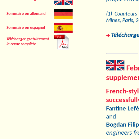
(1) Coauteurs
Sommaire en allemand
Mines, Paris, 
Sommaire en espagnol
Télécharge
Télécharger gratuitement
la revue complète
Feb
supplemen
French-st
successfull
Fantine Lef
and
Bogdan Fili
engineers f