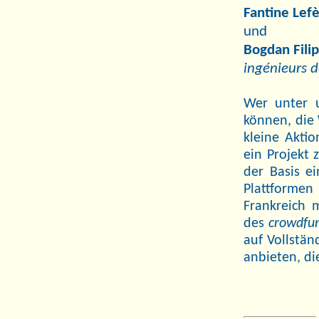
Fantine Lef
und
Bogdan Fili
ingénieurs 
Wer unter u
können, die 
kleine Aktio
ein Projekt 
der Basis e
Plattformen
Frankreich 
des
crowdfu
auf Vollstän
anbieten, di