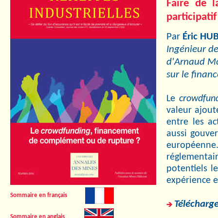
Faire de l
participatif
Par
Éric HU
Ingénieur d
d'Arnaud Mon
sur le finan
Le
crowdfun
valeur ajout
entre les a
aussi gouver
européenne.
réglementair
potentiels 
expérience e
Sommaire en français
Télécharge
Sommaire en anglais