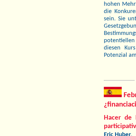
hohen Mehrwe
die Konkure
sein. Sie un
Gesetzgeb
Bestimmungs
potentielle
diesen Kur
Potenzial a
Feb
¿financia
Hacer de F
participati
Eric Huber
,