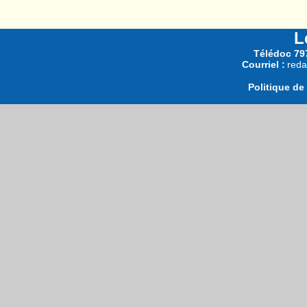
L
Télédoc 797
Courriel :
reda
Politique de