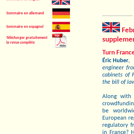
Sommaire en allemand
Sommaire en espagnol
Feb
supplemen
Télécharger gratuitement
la revue complète
Turn Franc
Éric Huber
,
engineer fr
cabinets of 
the bill of l
Along with 
crowdfunding
be worldwi
European reg
regulatory f
in France? 