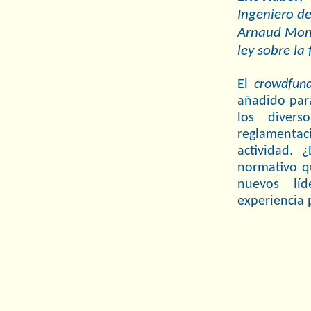
Ingeniero de
Arnaud Mont
ley sobre la
El
crowdfun
añadido para
los diver
reglamenta
actividad.
normativo qu
nuevos lí
experiencia 