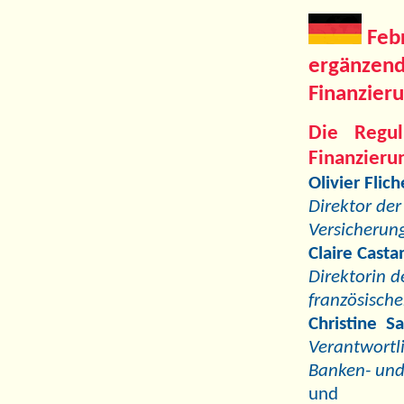
Feb
ergänzend
Finanzier
Die Regul
Finanzieru
Olivier Flich
Direktor der
Versicherung
Claire Casta
Direktorin d
französisch
Christine Sa
Verantwortl
Banken- und
und