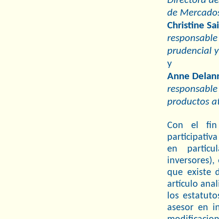
Directora de
de Mercados
Christine Sa
responsable 
prudencial y
y
Anne Delan
responsabl
productos a
Con el fin
participativ
en particu
inversores)
que existe 
artículo ana
los estatuto
asesor en in