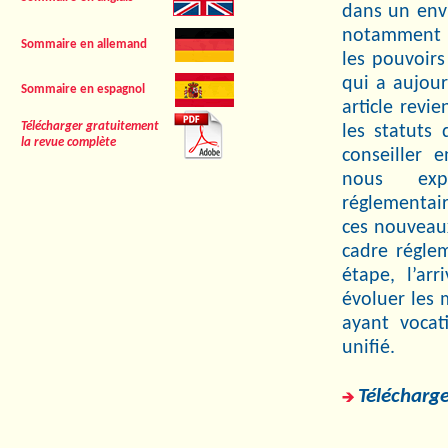
dans un envi
notamment po
Sommaire en allemand
les pouvoirs
qui a aujour
Sommaire en espagnol
article revi
Télécharger gratuitement
les statuts 
la revue complète
conseiller e
nous exp
réglementair
ces nouveaux
cadre régle
étape, l’ar
évoluer les
ayant vocat
unifié.
Télécharge