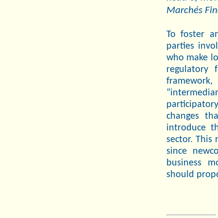
Marchés Fin
To foster a
parties invo
who make loa
regulatory 
framework,
“intermediar
participato
changes th
introduce t
sector. This
since newco
business mo
should propo