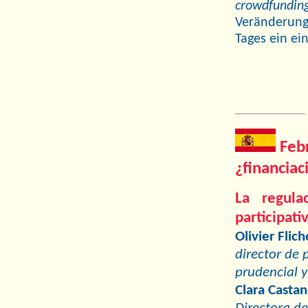
crowdfundin
Veränderung
Tages ein ei
Feb
¿financia
La regula
participativ
Olivier Flich
director de 
prudencial y
Clara Castan