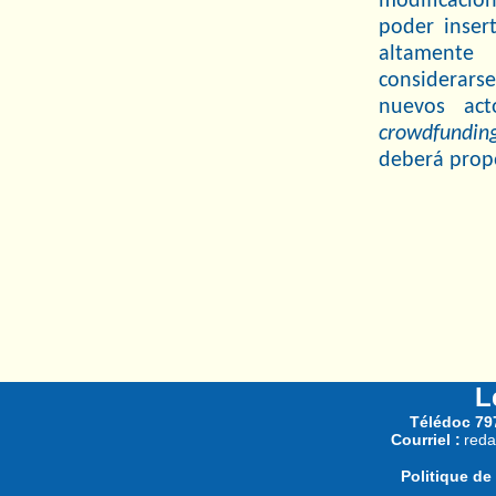
modificacio
poder inser
altamente
considerars
nuevos act
crowdfundin
deberá prop
L
Télédoc 797
Courriel :
reda
Politique de