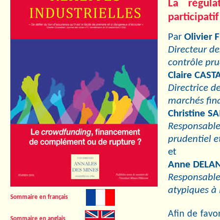
La régul
participatif
Par
Olivier 
Directeur de
contrôle pru
Claire CAST
Directrice d
marchés fin
Christine S
Responsable 
prudentiel e
et
Anne DELA
Responsable 
atypiques à 
Sommaire en français
Afin de favo
Sommaire en anglais