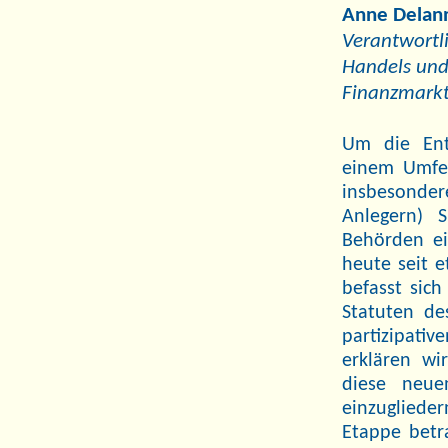
Anne Delan
Verantwortl
Handels und
Finanzmarkt
Um die Entw
einem Umfel
insbesond
Anlegern) S
Behörden ei
heute seit e
befasst sic
Statuten de
partizipat
erklären wi
diese neue
einzugliede
Etappe betr