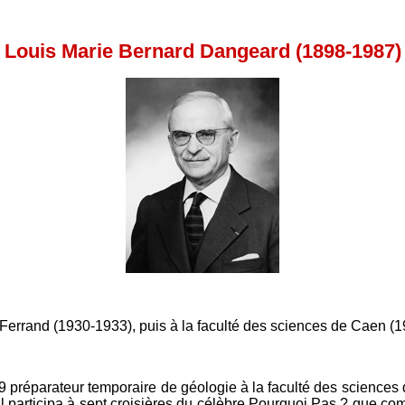
Louis Marie Bernard Dangeard (1898-1987)
-Ferrand (1930-1933), puis à la faculté des sciences de Caen (
préparateur temporaire de géologie à la faculté des sciences d
l participa à sept croisières du célèbre Pourquoi Pas ? que com