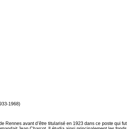
1933-1968)
e Rennes avant d’être titularisé en 1923 dans ce poste qui fut
mandait Jean Charcot. Il étudia ainsi principalement les fonds