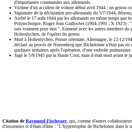
d'importantes commandes aux allemands.
Victime d'un accident de voiture début avril 1944 ; un genou 
Signataire de la déclaration pro-allemande du 5/7/1944, dénonça
Arrêté le 17 août 1944 par les allemands en même temps que les 
Polytechnique, Roger Jean Gaillochet (1904-1991 ; X 1923) : "So
suis vraiment pour rien ". Enmené avec les autres membres du 
Hohenlychen, de l'opérer du genou
Mort à Hohenlychen, Prusse orientale, Allemagne, le 22/12/1944,
déclaré au procès de Nuremberg que Bichelonne n'était pas en 
quelques semaines après l'opération, d'une embolie pulmonaire.
Jugé le 5/9/1945 par la Haute Cour, mais il était mort avant le 
Citation de
Raymond Fischesser
, qui, comme d'autres collaborateur
d'insomnies et d'états d'âme : "L'hypertrophie de Bichelonne dans le man