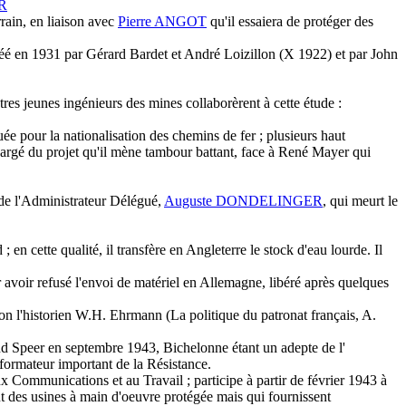
R
rrain, en liaison avec
Pierre ANGOT
qu'il essaiera de protéger des
créé en 1931 par Gérard Bardet et André Loizillon (X 1922) et par John
utres jeunes ingénieurs des mines collaborèrent à cette étude :
ée pour la nationalisation des chemins de fer ; plusieurs haut
chargé du projet qu'il mène tambour battant, face à René Mayer qui
e l'Administrateur Délégué,
Auguste DONDELINGER
, qui meurt le
cette qualité, il transfère en Angleterre le stock d'eau lourde. Il
 avoir refusé l'envoi de matériel en Allemagne, libéré après quelques
lon l'historien W.H. Ehrmann (La politique du patronat français, A.
and Speer en septembre 1943, Bichelonne étant un adepte de l'
ormateur important de la Résistance.
x Communications et au Travail ; participe à partir de février 1943 à
ut des usines à main d'oeuvre protégée mais qui fournissent