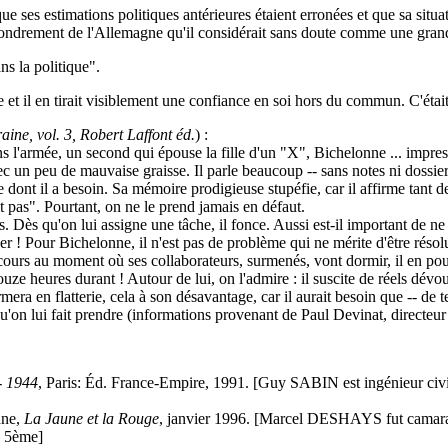
que ses estimations politiques antérieures étaient erronées et que sa sit
fondrement de l'Allemagne qu'il considérait sans doute comme une grande n
s la politique".
use et il en tirait visiblement une confiance en soi hors du commun. C'ét
ine, vol. 3, Robert Laffont éd.
) :
ns l'armée, un second qui épouse la fille d'un "X", Bichelonne ... impres
c un peu de mauvaise graisse. Il parle beaucoup -- sans notes ni dossiers
age dont il a besoin. Sa mémoire prodigieuse stupéfie, car il affirme tant
t pas". Pourtant, on ne le prend jamais en défaut.
s. Dès qu'on lui assigne une tâche, il fonce. Aussi est-il important de n
anquer ! Pour Bichelonne, il n'est pas de problème qui ne mérite d'être réso
n cours au moment où ses collaborateurs, surmenés, vont dormir, il en pou
ouze heures durant ! Autour de lui, on l'admire : il suscite de réels dév
ra en flatterie, cela à son désavantage, car il aurait besoin que -- de t
u'on lui fait prendre (informations provenant de Paul Devinat, directeur
- 1944
, Paris: Éd. France-Empire, 1991. [Guy SABIN est ingénieur civil
nne,
La Jaune et la Rouge
, janvier 1996. [Marcel DESHAYS fut camar
s 5ème]