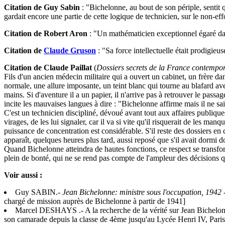
Citation de Guy Sabin
: "Bichelonne, au bout de son périple, sentit 
gardait encore une partie de cette logique de technicien, sur le non-ef
Citation de Robert Aron
: "Un mathématicien exceptionnel égaré dan
Citation de
Claude Gruson
: "Sa force intellectuelle était prodigie
Citation de Claude Paillat
(
Dossiers secrets de la France contempora
Fils d'un ancien médecin militaire qui a ouvert un cabinet, un frère da
normale, une allure imposante, un teint blanc qui tourne au blafard ave
mains. Si d'aventure il a un papier, il n'arrive pas à retrouver le pass
incite les mauvaises langues à dire : "Bichelonne affirme mais il ne sai
C'est un technicien discipliné, dévoué avant tout aux affaires publique
virages, de les lui signaler, car il va si vite qu'il risquerait de les m
puissance de concentration est considérable. S'il reste des dossiers e
apparaît, quelques heures plus tard, aussi reposé que s'il avait dormi d
Quand Bichelonne atteindra de hautes fonctions, ce respect se transforme
plein de bonté, qui ne se rend pas compte de l'ampleur des décisions q
Voir aussi :
Guy SABIN.-
Jean Bichelonne: ministre sous l'occupation, 1942 
chargé de mission auprès de Bichelonne à partir de 1941]
Marcel DESHAYS .- A la recherche de la vérité sur Jean Bichelo
son camarade depuis la classe de 4ème jusqu'au Lycée Henri IV, Pari