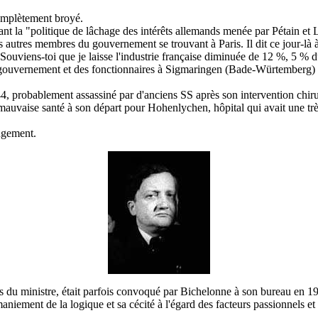
complètement broyé.
nt la "politique de lâchage des intérêts allemands menée par Pétain et L
autres membres du gouvernement se trouvant à Paris. Il dit ce jour-là à
uviens-toi que je laisse l'industrie française diminuée de 12 %, 5 % du
gouvernement et des fonctionnaires à Sigmaringen (Bade-Würtemberg) ; 
 probablement assassiné par d'anciens SS après son intervention chirur
mauvaise santé à son départ pour Hohenlychen, hôpital qui avait une tr
jugement.
s du ministre, était parfois convoqué par Bichelonne à son bureau en 194
iement de la logique et sa cécité à l'égard des facteurs passionnels et p