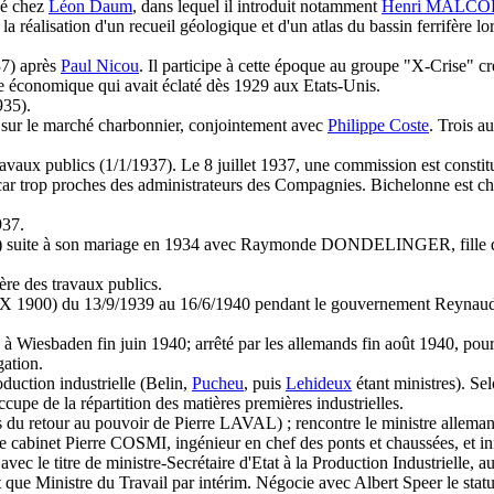
sé chez
Léon Daum
, dans lequel il introduit notamment
Henri MALCO
la réalisation d'un recueil géologique et d'un atlas du bassin ferrifère lo
37) après
Paul Nicou
. Il participe à cette époque au groupe "X-Crise" 
ise économique qui avait éclaté dès 1929 aux Etats-Unis.
935).
 sur le marché charbonnier, conjointement avec
Philippe Coste
. Trois a
ravaux publics (1/1/1937). Le 8 juillet 1937, une commission est constitu
er car trop proches des administrateurs des Compagnies. Bichelonne est 
937.
38) suite à son mariage en 1934 avec Raymonde DONDELINGER, fille d
ère des travaux publics.
X 1900) du 13/9/1939 au 16/6/1940 pendant le gouvernement Reynaud ; en 
à Wiesbaden fin juin 1940; arrêté par les allemands fin août 1940, pour
ation.
duction industrielle (Belin,
Pucheu
, puis
Lehideux
étant ministres). Se
occupe de la répartition des matières premières industrielles.
lors du retour au pouvoir de Pierre LAVAL) ; rencontre le ministre allem
cabinet Pierre COSMI, ingénieur en chef des ponts et chaussées, et inf
c le titre de ministre-Secrétaire d'Etat à la Production Industrielle, au
t que Ministre du Travail par intérim. Négocie avec Albert Speer le stat