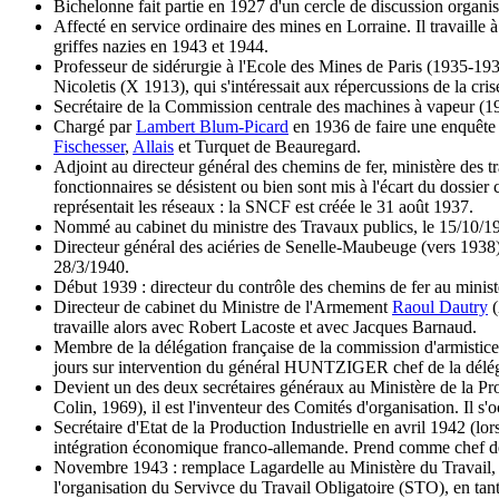
Bichelonne fait partie en 1927 d'un cercle de discussion organi
Affecté en service ordinaire des mines en Lorraine. Il travaille à 
griffes nazies en 1943 et 1944.
Professeur de sidérurgie à l'Ecole des Mines de Paris (1935-19
Nicoletis (X 1913), qui s'intéressait aux répercussions de la cr
Secrétaire de la Commission centrale des machines à vapeur (1
Chargé par
Lambert Blum-Picard
en 1936 de faire une enquête
Fischesser
,
Allais
et Turquet de Beauregard.
Adjoint au directeur général des chemins de fer, ministère des t
fonctionnaires se désistent ou bien sont mis à l'écart du dossi
représentait les réseaux : la SNCF est créée le 31 août 1937.
Nommé au cabinet du ministre des Travaux publics, le 15/10/1
Directeur général des aciéries de Senelle-Maubeuge (vers 19
28/3/1940.
Début 1939 : directeur du contrôle des chemins de fer au minist
Directeur de cabinet du Ministre de l'Armement
Raoul Dautry
(
travaille alors avec Robert Lacoste et avec Jacques Barnaud.
Membre de la délégation française de la commission d'armistice 
jours sur intervention du général HUNTZIGER chef de la délég
Devient un des deux secrétaires généraux au Ministère de la Pro
Colin, 1969), il est l'inventeur des Comités d'organisation. Il s'
Secrétaire d'Etat de la Production Industrielle en avril 1942 (
intégration économique franco-allemande. Prend comme chef de 
Novembre 1943 : remplace Lagardelle au Ministère du Travail, ave
l'organisation du Servivce du Travail Obligatoire (STO), en tan