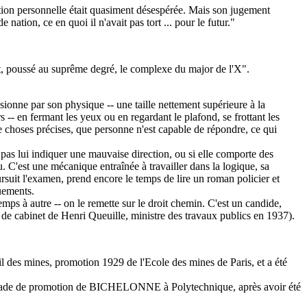
uation personnelle était quasiment désespérée. Mais son jugement
ation, ce en quoi il n'avait pas tort ... pour le futur."
ait, poussé au suprême degré, le complexe du major de l'X".
sionne par son physique -- une taille nettement supérieure à la
 -- en fermant les yeux ou en regardant le plafond, se frottant les
 de choses précises, que personne n'est capable de répondre, ce qui
e pas lui indiquer une mauvaise direction, ou si elle comporte des
lu. C'est une mécanique entraînée à travailler dans la logique, sa
rsuit l'examen, prend encore le temps de lire un roman policier et
ouements.
emps à autre -- on le remette sur le droit chemin. C'est un candide,
 de cabinet de Henri Queuille, ministre des travaux publics en 1937).
 des mines, promotion 1929 de l'Ecole des mines de Paris, et a été
ade de promotion de BICHELONNE à Polytechnique, après avoir été