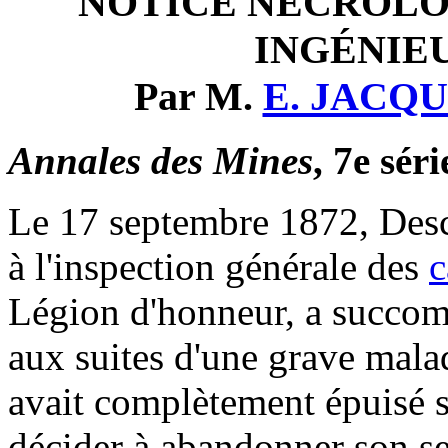
NOTICE NÉCROLO
INGÉNIEU
Par M.
E. JACQ
Annales des Mines
, 7e séri
Le 17 septembre 1872, Desc
à l'inspection générale des
c
Légion d'honneur, a succomb
aux suites d'une grave mala
avait complètement épuisé se
décider à abandonner son se