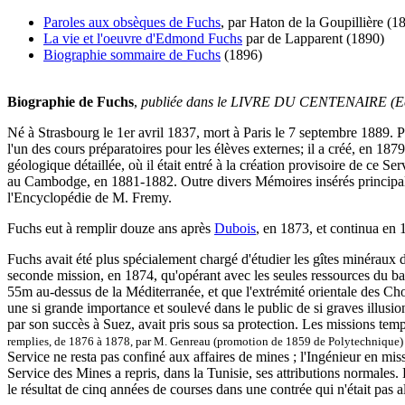
Paroles aux obsèques de Fuchs
, par Haton de la Goupillière (1
La vie et l'oeuvre d'Edmond Fuchs
par de Lapparent (1890)
Biographie sommaire de Fuchs
(1896)
Biographie de Fuchs
,
publiée dans le LIVRE DU CENTENAIRE (Ecole
Né à Strasbourg le 1er avril 1837, mort à Paris le 7 septembre 1889. P
l'un des cours préparatoires pour les élèves externes; il a créé, en 18
géologique détaillée, où il était entré à la création provisoire de ce
au Cambodge, en 1881-1882. Outre divers Mémoires insérés principa
l'Encyclopédie de M. Fremy.
Fuchs eut à remplir douze ans après
Dubois
, en 1873, et continua en 
Fuchs avait été plus spécialement chargé d'étudier les gîtes minéraux
seconde mission, en 1874, qu'opérant avec les seules ressources du baro
55m au-dessus de la Méditerranée, et que l'extrémité orientale des Chott
une si grande importance et soulevé dans le public de si graves illusi
par son succès à Suez, avait pris sous sa protection. Les missions te
remplies, de 1876 à 1878, par M. Genreau (promotion de 1859 de Polytechnique) et
Service ne resta pas confiné aux affaires de mines ; l'Ingénieur en mis
Service des Mines a repris, dans la Tunisie, ses attributions normales.
le résultat de cinq années de courses dans une contrée qui n'était pas a