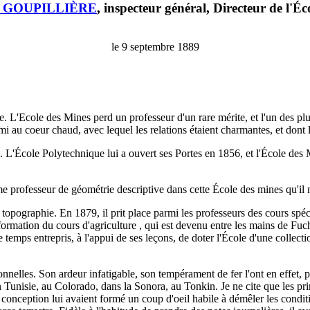
 GOUPILLIÈRE
, inspecteur général, Directeur de l'Éc
le 9 septembre 1889
. L'Ecole des Mines perd un professeur d'un rare mérite, et l'un des plu
 au coeur chaud, avec lequel les relations étaient charmantes, et dont le c
 L'École Polytechnique lui a ouvert ses Portes en 1856, et l'École de
e professeur de géométrie descriptive dans cette École des mines qu'il n
opographie. En 1879, il prit place parmi les professeurs des cours spéci
ansformation du cours d'agriculture , qui est devenu entre les mains de F
 temps entrepris, à l'appui de ses leçons, de doter l'École d'une collecti
nelles. Son ardeur infatigable, son tempérament de fer l'ont en effet, 
n Tunisie, au Colorado, dans la Sonora, au Tonkin. Je ne cite que les pri
 conception lui avaient formé un coup d'oeil habile à démêler les conditio