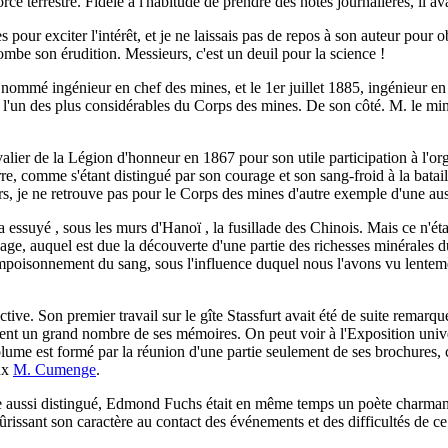
ce terrestre. Fidèle à l'habitude de prendre des notes journalières, il 
our exciter l'intérêt, et je ne laissais pas de repos à son auteur pour obte
ombe son érudition. Messieurs, c'est un deuil pour la science !
t nommé ingénieur en chef des mines, et le 1er juillet 1885, ingénieur en
 l'un des plus considérables du Corps des mines. De son côté. M. le minist
lier de la Légion d'honneur en 1867 pour son utile participation à l'or
uerre, comme s'étant distingué par son courage et son sang-froid à la bata
e ne retrouve pas pour le Corps des mines d'autre exemple d'une aussi je
l a essuyé , sous les murs d'Hanoï , la fusillade des Chinois. Mais ce n'éta
yage, auquel est due la découverte d'une partie des richesses minérales d
empoisonnement du sang, sous l'influence duquel nous l'avons vu lenteme
ctive. Son premier travail sur le gîte Stassfurt avait été de suite remarqu
nt un grand nombre de ses mémoires. On peut voir à l'Exposition univers
olume est formé par la réunion d'une partie seulement de ses brochures, ce
aux
M. Cumenge
.
e aussi distingué, Edmond Fuchs était en même temps un poète charmant. 
ûrissant son caractère au contact des événements et des difficultés de ce