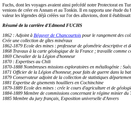
Fuchs, dont les voyages avaient ainsi précédé notre Protectorat en Tunis
venions de créer en Annam et au Tonkin. Il en rapporta une étude du bass
valeur les légendes déjà créées sur l'or des alluvions, dont il établissai
Résumé de la carrière d'Edmond FUCHS
1862 : Adjoint à
Béguyer de Chancourtois
pour le rangement des coll
Crée une collection de gîtes minéraux
1862-1879 Ecole des mines : professeur de géométrie descriptive et d
1868 Travaux à la carte géologique de la France ; travaille comme co
1869 Chevalier de la Légion d'honneur
1870 : Expertises au Chili
1870-1888 Nombreuses missions exploratoires en métallogénie : Suède
1871 Officier de la Légion d'honneur, pour faits de guerre dans la ba
1879 Conservateur adjoint de la collection de statistiques départemen
1881 Expertise de gisements houilliers en Cochinchine
1879-1889 Ecole des mines : crée le cours d'agriculture et de géologi
1884-1889 Membre de commissions concernant le régime minier du 
1885 Membre du jury français, Exposition universelle d'Anvers