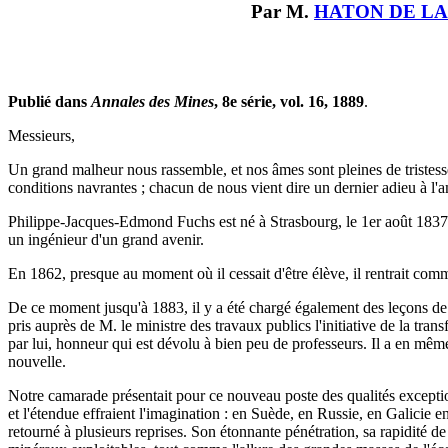
Par M.
HATON DE LA
Publié dans
Annales des Mines
, 8e série, vol. 16, 1889
.
Messieurs,
Un grand malheur nous rassemble, et nos âmes sont pleines de tristesse
conditions navrantes ; chacun de nous vient dire un dernier adieu à l'ami
Philippe-Jacques-Edmond Fuchs est né à Strasbourg, le 1er août 1837.
un ingénieur d'un grand avenir.
En 1862, presque au moment où il cessait d'être élève, il rentrait comm
De ce moment jusqu'à 1883, il y a été chargé également des leçons de t
pris auprès de M. le ministre des travaux publics l'initiative de la tr
par lui, honneur qui est dévolu à bien peu de professeurs. Il a en même
nouvelle.
Notre camarade présentait pour ce nouveau poste des qualités exception
et l'étendue effraient l'imagination : en Suède, en Russie, en Galicie e
retourné à plusieurs reprises. Son étonnante pénétration, sa rapidité de