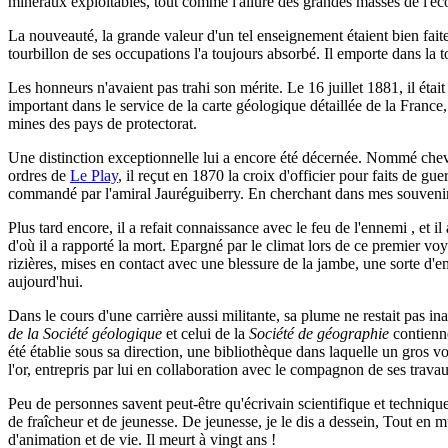
minéraux exploitables, tout comme l'allure des grandes masses de l'écor
La nouveauté, la grande valeur d'un tel enseignement étaient bien faites p
tourbillon de ses occupations l'a toujours absorbé. Il emporte dans la t
Les honneurs n'avaient pas trahi son mérite. Le 16 juillet 1881, il étai
important dans le service de la carte géologique détaillée de la France,
mines des pays de protectorat.
Une distinction exceptionnelle lui a encore été décernée. Nommé cheva
ordres de
Le Play
, il reçut en 1870 la croix d'officier pour faits de g
commandé par l'amiral Jauréguiberry. En cherchant dans mes souvenirs, j
Plus tard encore, il a refait connaissance avec le feu de l'ennemi , et i
d'où il a rapporté la mort. Epargné par le climat lors de ce premier vo
rizières, mises en contact avec une blessure de la jambe, une sorte d'
aujourd'hui.
Dans le cours d'une carrière aussi militante, sa plume ne restait pas ina
de la Société géologique
et celui de la
Société de géographie
contienne
été établie sous sa direction, une bibliothèque dans laquelle un gros v
l'or, entrepris par lui en collaboration avec le compagnon de ses trav
Peu de personnes savent peut-être qu'écrivain scientifique et techniqu
de fraîcheur et de jeunesse. De jeunesse, je le dis a dessein, Tout en m
d'animation et de vie. Il meurt à vingt ans !