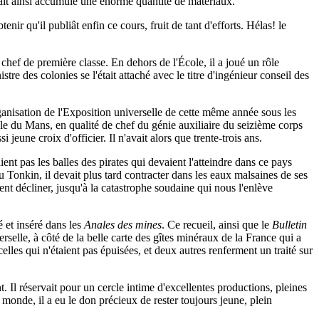
avait ainsi accumulé une énorme quantité de matériaux.
nir qu'il publiât enfin ce cours, fruit de tant d'efforts. Hélas! le
 chef de première classe. En dehors de l'École, il a joué un rôle
re des colonies se l'était attaché avec le titre d'ingénieur conseil des
ganisation de l'Exposition universelle de cette même année sous les
ille du Mans, en qualité de chef du génie auxiliaire du seizième corps
une croix d'officier. Il n'avait alors que trente-trois ans.
ient pas les balles des pirates qui devaient l'atteindre dans ce pays
u Tonkin, il devait plus tard contracter dans les eaux malsaines de ses
nt décliner, jusqu'à la catastrophe soudaine qui nous l'enlève
é et inséré dans les
Anales des mines
. Ce recueil, ainsi que le
Bulletin
elle, à côté de la belle carte des gîtes minéraux de la France qui a
lles qui n'étaient pas épuisées, et deux autres renferment un traité sur
Il réservait pour un cercle intime d'excellentes productions, pleines
 monde, il a eu le don précieux de rester toujours jeune, plein