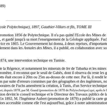
889)
 Polytechnique), 1897, Gauthier-Villars et fils, TOME III
romotion 1856 de Polytechnique. Il n'a pas quitté l'Ecole des Mines de P
79, et gardé jusqu'à sa mort l'enseignement de la Géologie appliquée. Fuch
 Service en 1865. Le Gouvernement lui donna, à deux reprises, d'importan
lement dans les
Annales des Mines
, il a publié, en collaboration avec
1874, une intervention technique en Tunisie.
 de la Régence, et notamment les minerais de fer de Tabarka et les mine
mètre, il reconnut que le seuil de Gabès, dont il observa du reste les g
s était encore à 20m ou 25m au-dessus de cette mer. Par là, il rendit le 
ons par suite d'erreurs commises par des géographes et des ingénieurs, no
mporaires de Fuchs amenèrent la création, à Tunis, d'un Service techniq
, depuis 1878, par M. Grand (promotion de 1870 de Polytechnique) qui, après le Pr
sion devint le conseil technique et le Directeur des Travaux publics de 
 En 1892, M. l'Ingénieur Aubert (promotion de 1879) a publié la carte géo
lors accessible comme elle l'est aujourd'hui, grâce à notre administration