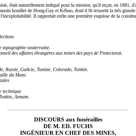
ie, était naturellement indiqué pour la mission, qu'il reçut, en 1881, d'
in houiller de Hong-Gay et Kébao, dont il fit ressortir la très grande im
t l'inexploitabilité. Il rapportait enfin une première esquisse de la consti
ections
e topographie souterraine.
nseil des affaires étrangères aux mines des pays de Protectorat.
, Russie, Galicie, Tunisie, Colorado, Tonkin.
taille du Mans
tales
e technique
Tonkin, Annam.
DISCOURS aux funérailles
DE M. ED. FUCHS
INGÉNIEUR EN CHEF DES MINES,