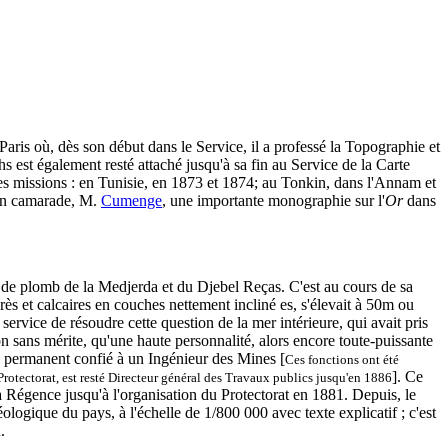
aris où, dès son début dans le Service, il a professé la Topographie et
s est également resté attaché jusqu'à sa fin au Service de la Carte
tes missions : en Tunisie, en 1873 et 1874; au Tonkin, dans l'Annam et
 son camarade, M.
Cumenge
, une importante monographie sur l'
Or
dans
s de plomb de la Medjerda et du Djebel Reças. C'est au cours de sa
rès et calcaires en couches nettement incliné es, s'élevait à 50m ou
service de résoudre cette question de la mer intérieure, qui avait pris
n sans mérite, qu'une haute personnalité, alors encore toute-puissante
ue permanent confié à un Ingénieur des Mines [
Ces fonctions ont été
]. Ce
otectorat, est resté Directeur général des Travaux publics jusqu'en 1886
la Régence jusqu'à l'organisation du Protectorat en 1881. Depuis, le
logique du pays, à l'échelle de 1/800 000 avec texte explicatif ; c'est
.