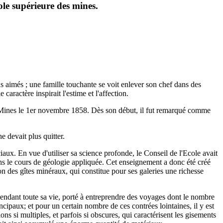
ole supérieure des mines.
s aimés ; une famille touchante se voit enlever son chef dans des
aractère inspirait l'estime et l'affection.
s Mines le 1er novembre 1858. Dès son début, il fut remarqué comme
e devait plus quitter.
aux. En vue d'utiliser sa science profonde, le Conseil de l'Ecole avait
uchs le cours de géologie appliquée. Cet enseignement a donc été créé
on des gîtes minéraux, qui constitue pour ses galeries une richesse
pendant toute sa vie, porté à entreprendre des voyages dont le nombre
ncipaux; et pour un certain nombre de ces contrées lointaines, il y est
ns si multiples, et parfois si obscures, qui caractérisent les gisements