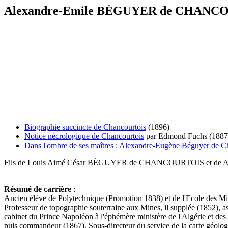
Alexandre-Emile BÉGUYER de CHANCOU
Biographie succincte de Chancourtois
(1896)
Notice nécrologique de Chancourtois
par Edmond Fuchs (1887
Dans l'ombre de ses maîtres : Alexandre-Eugène Béguyer de C
Fils de Louis Aimé César BÉGUYER de CHANCOURTOIS et de A
Résumé de carrière
:
Ancien élève de Polytechnique (Promotion 1838) et de l'Ecole des Mi
Professeur de topographie souterraine aux Mines, il supplée (1852), as
cabinet du Prince Napoléon à l'éphémère ministère de l'Algérie et des 
puis commandeur (1867). Sous-directeur du service de la carte géologi