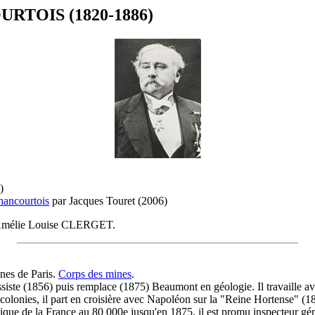
RTOIS (1820-1886)
)
hancourtois
par Jacques Touret (2006)
mélie Louise CLERGET.
nes de Paris.
Corps des mines
.
siste (1856) puis remplace (1875) Beaumont en géologie. Il travaille av
colonies, il part en croisière avec Napoléon sur la "Reine Hortense" (18
que de la France au 80 000e jusqu'en 1875, il est promu inspecteur géné