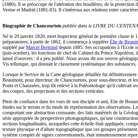
(1880). Il se préoccupe de l'altération des houillères, de la protection
Venise et Madrid (1881-83). Il s'intéressa aux relations entre caractèr
Biographie de Chancourtois
publiée dans le LIVRE DU CENTENAIRE
Né le 20 janvier 1820, mort Inspecteur général de première classe le 1
préparatoires; à partir de 1862, il commença à suppléer
Élie de Beaum
suppléé par
Marcel Bertrand
depuis 1885. Ses occupations à l'Ecole 
(juin-octobre), les fonctions de chef de Cabinet du Prince Napoléon, 
laissé d'oeuvres : il a peu publié. Nous avons dit son oeuvre géologiq
Vis tellurique, qui donnait le classement systématique des substances,
Lorsque le Service de la Carte géologique détaillée fut définitivement
Beaumont, pour directeur; de Chancourtois, pour sous-directeur, et le
Ponts et Chaussées, trop tôt enlevé à la Paléontologie qu'il cultivait a
des coupes, des projections et des sections verticales.
Plein de confiance dans les vues de son disciple et ami, Elie de Beaum
études sur le terrain et du mode de représentation des observations. Le
comportant une abstraction croissante, des faits matériels de la Géologi
série appropriée de perspectives photographiques, qu'une construction g
sections longitudinales, auxquelles cette échelle était appliquée, co
texture physique et d'allure topographique que ces groupes présentent d
système complet de signes conventionnels, était minutieusement report