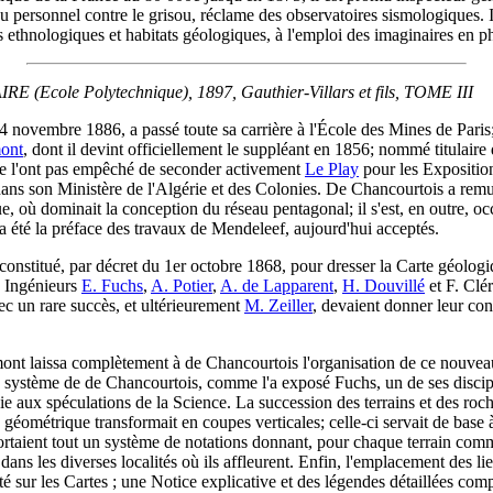
 du personnel contre le grisou, réclame des observatoires sismologiques. I
es ethnologiques et habitats géologiques, à l'emploi des imaginaires en 
 (Ecole Polytechnique), 1897, Gauthier-Villars et fils, TOME III
4 novembre 1886, a passé toute sa carrière à l'École des Mines de Paris;
ont
, dont il devint officiellement le suppléant en 1856; nommé titulaire d
ne l'ont pas empêché de seconder activement
Le Play
pour les Exposition
dans son Ministère de l'Algérie et des Colonies. De Chancourtois a remué
ue, où dominait la conception du réseau pentagonal; il s'est, en outre, o
 a été la préface des travaux de Mendeleef, aujourd'hui acceptés.
 constitué, par décret du 1er octobre 1868, pour dresser la Carte géolog
s Ingénieurs
E. Fuchs
,
A. Potier
,
A. de Lapparent
,
H. Douvillé
et F. Clér
vec un rare succès, et ultérieurement
M. Zeiller
, devaient donner leur con
ont laissa complètement à de Chancourtois l'organisation de ce nouveau 
 système de de Chancourtois, comme l'a exposé Fuchs, un de ses disciples,
e aux spéculations de la Science. La succession des terrains et des roche
éométrique transformait en coupes verticales; celle-ci servait de base à 
mportaient tout un système de notations donnant, pour chaque terrain co
ans les diverses localités où ils affleurent. Enfin, l'emplacement des li
é sur les Cartes ; une Notice explicative et des légendes détaillées co