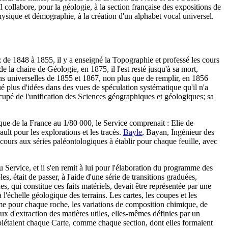
l collabore, pour la géologie, à la section française des expositions de
physique et démographie, à la création d'un alphabet vocal universel.
 de 1848 à 1855, il y a enseigné la Topographie et professé les cours
e la chaire de Géologie, en 1875, il l'est resté jusqu'à sa mort,
s universelles de 1855 et 1867, non plus que de remplir, en 1856
 plus d'idées dans des vues de spéculation systématique qu'il n'a
ccupé de l'unification des Sciences géographiques et géologiques; sa
ique de la France au 1/80 000, le Service comprenait : Elie de
ault pour les explorations et les tracés.
Bayle
, Bayan, Ingénieur des
cours aux séries paléontologiques à établir pour chaque feuille, avec
Service, et il s'en remit à lui pour l'élaboration du programme des
 était de passer, à l'aide d'une série de transitions graduées,
s, qui constitue ces faits matériels, devait être représentée par une
l'échelle géologique des terrains. Les cartes, les coupes et les
mme pour chaque roche, les variations de composition chimique, de
eux d'extraction des matières utiles, elles-mêmes définies par un
mplétaient chaque Carte, comme chaque section, dont elles formaient