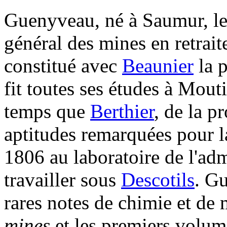
Guenyveau, né à Saumur, le
général des mines en retrait
constitué avec
Beaunier
la 
fit toutes ses études à Mout
temps que
Berthier
, de la p
aptitudes remarquées pour la
1806 au laboratoire de l'adm
travailler sous
Descotils
. G
rares notes de chimie et de 
mines
et les premiers volum