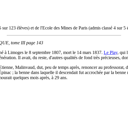
 sur 123 élèves) et de l'Ecole des Mines de Paris (admis classé 4 sur 5 
, tome III page 143
 à Limoges le 8 septembre 1807, mort le 14 mars 1837.
Le Play
, qui
ation. Il avait, du reste, d'autres qualités de fond très précieuses, dont
Etienne, Malinvaud, dut, peu de temps après, renoncer au professorat, don
 d'Épinac ; la benne dans laquelle il descendait fut accrochée par la ben
l mourait quelques mois après, à 29 ans.