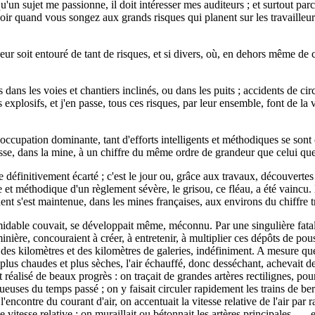
squ'un sujet me passionne, il doit intéresser mes auditeurs ; et surtout pa
quand vous songez aux grands risques qui planent sur les travailleurs d
lleur soit entouré de tant de risques, et si divers, où, en dehors même d
 dans les voies et chantiers inclinés, ou dans les puits ; accidents de circ
explosifs, et j'en passe, tous ces risques, par leur ensemble, font de la 
éoccupation dominante, tant d'efforts intelligents et méthodiques se son
aisse, dans la mine, à un chiffre du même ordre de grandeur que celui q
 définitivement écarté ; c'est le jour ou, grâce aux travaux, découvertes 
icte et méthodique d'un règlement sévère, le grisou, ce fléau, a été vain
nt s'est maintenue, dans les mines françaises, aux environs du chiffre tr
midable couvait, se développait même, méconnu. Par une singulière fatal
nière, concouraient à créer, à entretenir, à multiplier ces dépôts de pou
 des kilomètres et des kilomètres de galeries, indéfiniment. A mesure qu
i plus chaudes et plus sèches, l'air échauffé, donc desséchant, achevait
t réalisé de beaux progrès : on traçait de grandes artères rectilignes, pou
nueuses du temps passé ; on y faisait circuler rapidement les trains de be
'encontre du courant d'air, on accentuait la vitesse relative de l'air par 
e vitesse relative ; on muraillait ou bétonnait les artères principales, — 