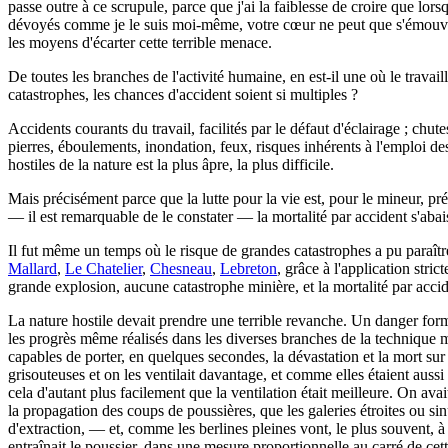
passe outre à ce scrupule, parce que j'ai la faiblesse de croire que lor
dévoyés comme je le suis moi-même, votre cœur ne peut que s'émouvoir 
les moyens d'écarter cette terrible menace.
De toutes les branches de l'activité humaine, en est-il une où le travai
catastrophes, les chances d'accident soient si multiples ?
Accidents courants du travail, facilités par le défaut d'éclairage ; chutes
pierres, éboulements, inondation, feux, risques inhérents à l'emploi des 
hostiles de la nature est la plus âpre, la plus difficile.
Mais précisément parce que la lutte pour la vie est, pour le mineur, pr
— il est remarquable de le constater — la mortalité par accident s'ab
Il fut même un temps où le risque de grandes catastrophes a pu paraître
Mallard
,
Le Chatelier
,
Chesneau
,
Lebreton
, grâce à l'application str
grande explosion, aucune catastrophe minière, et la mortalité par accide
La nature hostile devait prendre une terrible revanche. Un danger for
les progrès même réalisés dans les diverses branches de la technique mi
capables de porter, en quelques secondes, la dévastation et la mort sur
grisouteuses et on les ventilait davantage, et comme elles étaient auss
cela d'autant plus facilement que la ventilation était meilleure. On avai
la propagation des coups de poussières, que les galeries étroites ou si
d'extraction, — et, comme les berlines pleines vont, le plus souvent, à l
entraînait le poussier, dans une mesure proportionnelle au carré de cett