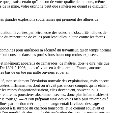
rce que je suis certain qu'à raison de votre qualité de mineurs, même
e la mine, votre esprit ne peut que s'intéresser quand se discutent
e ces grandes explosions souterraines qui prennent des allures de
ulation, favorisés par l'étroitesse des voies, et l'obscurité ; chutes de
vie du mineur une de celles pour lesquelles la lutte contre les forces
t combinés pour améliorer la sécurité du travailleur, qu'en temps normal
ue l'on constate dans des professions beaucoup moins exposées.
et ingénieux appareils de camarades, de maîtres, dois-je dire, tels que
cu. De 1891 à 1906, nous n'avons eu à déplorer, en France, aucune
ès bas de un tué par mille ouvriers et par an.
ité, non seulement l'évolution normale des exploitations, mais encore
ssières inflammables dont on n'avait pas encore compris qu'ils étaient
e les mines s'approfondissaient, elles devenaient, souvent, plus
 de rendre les poussières absolument sèches, donc plus inflammables et
r le roulage, — et l'on préparait ainsi des voies bien plus favorables à
rlines par traction mécanique, on augmentait la vitesse des cages
rapport à la surface du charbon transporté, et le courant soulevait et
et l'on empêchait ainsi que la désagrégation des terrains encaissants ne