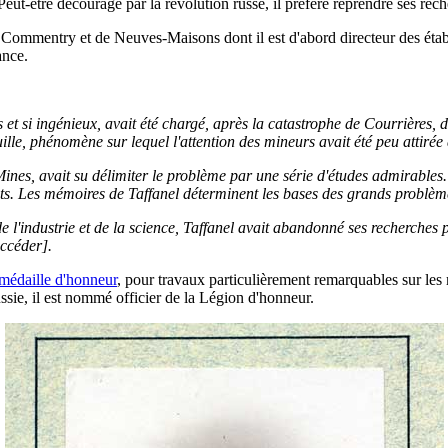
 Peut-etre découragé par la révolution russe, il préfère reprendre ses rec
, Commentry et de Neuves-Maisons dont il est d'abord directeur des établ
ance.
is et si ingénieux, avait été chargé, après la catastrophe de Courrières, 
ille, phénomène sur lequel l'attention des mineurs avait été peu attirée 
Mines, avait su délimiter le problème par une série d'études admirables. 
its. Les mémoires de Taffanel déterminent les bases des grands problèmes
 l'industrie et de la science, Taffanel avait abandonné ses recherches 
uccéder].
médaille d'honneur
, pour travaux particulièrement remarquables sur les
ussie, il est nommé officier de la Légion d'honneur.