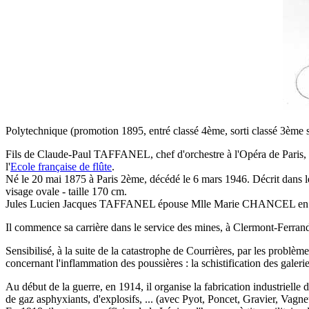
Polytechnique (promotion 1895, entré classé 4ème, sorti classé 3ème 
Fils de Claude-Paul TAFFANEL, chef d'orchestre à l'Opéra de Pari
l'
Ecole française de flûte
.
Né le 20 mai 1875 à Paris 2ème, décédé le 6 mars 1946. Décrit dans l
visage ovale - taille 170 cm.
Jules Lucien Jacques TAFFANEL épouse Mlle Marie CHANCEL en 19
Il commence sa carrière dans le service des mines, à Clermont-Ferrand
Sensibilisé, à la suite de la catastrophe de Courrières, par les problèm
concernant l'inflammation des poussières : la schistification des galeri
Au début de la guerre, en 1914, il organise la fabrication industrielle 
de gaz asphyxiants, d'explosifs, ... (avec Pyot, Poncet, Gravier, Vagne