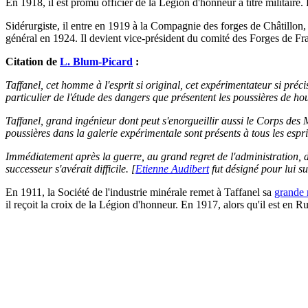
En 1918, il est promu officier de la Légion d'honneur à titre militaire.
Sidérurgiste, il entre en 1919 à la Compagnie des forges de Châtillon
général en 1924. Il devient vice-président du comité des Forges de Fr
Citation de
L. Blum-Picard
:
Taffanel, cet homme à l'esprit si original, cet expérimentateur si préc
particulier de l'étude des dangers que présentent les poussières de hou
Taffanel, grand ingénieur dont peut s'enorgueillir aussi le Corps des 
poussières dans la galerie expérimentale sont présents à tous les espr
Immédiatement après la guerre, au grand regret de l'administration, de
successeur s'avérait difficile. [
Etienne Audibert
fut désigné pour lui s
En 1911, la Société de l'industrie minérale remet à Taffanel sa
grande 
il reçoit la croix de la Légion d'honneur. En 1917, alors qu'il est en R