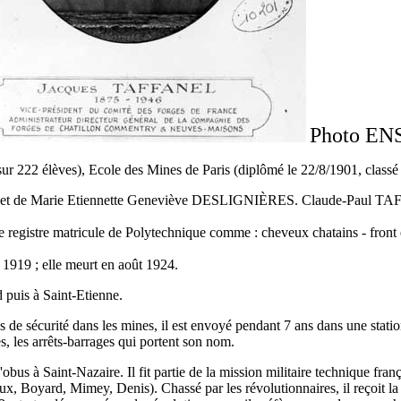
Photo E
sur 222 élèves), Ecole des Mines de Paris (diplômé le 22/8/1901, class
s, et de Marie Etiennette Geneviève DESLIGNIÈRES. Claude-Paul TAF
e registre matricule de Polytechnique comme : cheveux chatains - front
19 ; elle meurt en août 1924.
 puis à Saint-Etienne.
es de sécurité dans les mines, il est envoyé pendant 7 ans dans une stati
es, les arrêts-barrages qui portent son nom.
d'obus à Saint-Nazaire. Il fit partie de la mission militaire technique f
ux, Boyard, Mimey, Denis). Chassé par les révolutionnaires, il reçoit la 