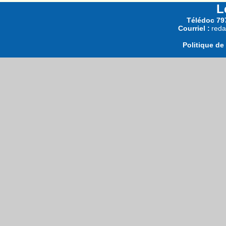
L
Télédoc 797
Courriel :
reda
Politique de