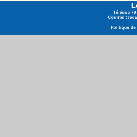
L
Télédoc 797
Courriel :
reda
Politique de