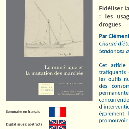
Fidéliser l
: les usa
drogues
Par Cléme
Chargé d’étu
tendances a
Cet article
trafiquants
les outils 
des consomm
permanente
concurrent
d’interventi
Sommaire en français
également 
promouvoir 
Digital issues: abstracts