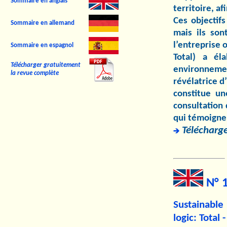
Sommaire en anglais
territoire, af
Ces objectifs
Sommaire en allemand
mais ils sont
l’entreprise 
Sommaire en espagnol
Total) a él
Télécharger gratuitement
environnemen
la revue complète
révélatrice d
constitue un
consultation
qui témoigne 
Télécharge
N° 
Sustainable
logic: Total