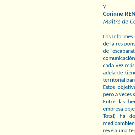
y
Corinne RE
Maître de Co
Los Informes 
de la res pon
de “escaparat
comunicación
cada vez más 
adelante tien
territorial pa
Estos objeti
pero a veces s
Entre las he
empresa objet
Total) ha de
medioambienta
revela una te