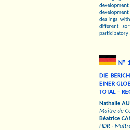
development r
development
dealings wit
different so
participatory 
N° 
DIE BERIC
EINER GLOB
TOTAL – R
Nathalie 
Maître de Co
Béatrice C
HDR - Maître