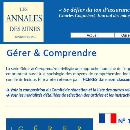
« Se défier du ton d’assurance
Charles Coquebert, Journal des mine
Accueil
Qui 
La série
Gérer & Comprendre
privilégie une approche humaine de l'orga
empruntent aussi à la sociologie des moyens de compréhension indi
Elle a été retenue par l’
HCERES
dans
son classe
comité de lecture.
Voir la composition du Comité de rédaction et la liste des autres re
Voir les modalités détaillées de sélection des articles et les instruc
N° 