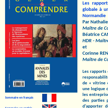
Les rappor
globale à un
Normandie
Par
Nathal
Maître de C
Béatrice C
HDR - Maîtr
et
Corinne RE
Maître de C
Les rapports
responsabilit
de « vitrine 
une logique d
les entrepris
Sommaire en français
des parties 
d’apporter d