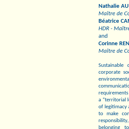
Nathalie 
Maître de Co
Béatrice C
HDR - Maître
and
Corinne RE
Maître de Co
Sustainable
corporate soc
environmental
communication
requirements s
a “territorial
of legitimacy
to make comp
responsibili
belonging t