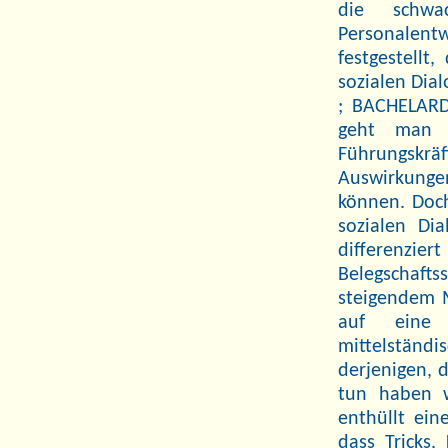
die schwa
Personalent
festgestellt
sozialen Dia
; BACHELARD
geht man 
Führungskr
Auswirkungen
können. Doch
sozialen Dia
differenzie
Belegschafts
steigendem M
auf eine 
mittelständ
derjenigen, 
tun haben w
enthüllt ein
dass Tricks,