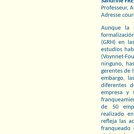
Sandrine F
Professeur, 
Adresse cour
Aunque la l
formalizació
(GRH) en la
estudios hab
(Voynnet-Fou
ninguno, ha
gerentes de 
embargo, las
diferentes 
empresa y s
franqueamien
de 50 empl
realizado e
refleja las 
franqueado 