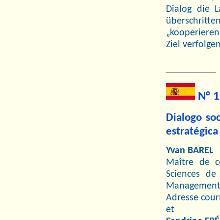
Dialog die 
überschrit
„kooperieren
Ziel verfolge
N° 1
Dialogo so
estratégica
Yvan BAREL
Maître de c
Sciences de
Management d
Adresse courr
et