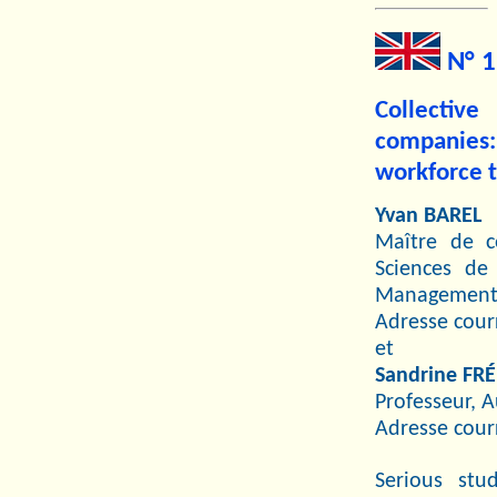
N° 1
Collective
companies:
workforce 
Yvan BAREL
Maître de c
Sciences de
Management d
Adresse courr
et
Sandrine F
Professeur, 
Adresse cour
Serious stu