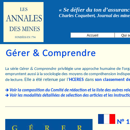
« Se défier du ton d’assurance
Charles Coquebert, Journal des mine
Accueil
Qui 
La série
Gérer & Comprendre
privilégie une approche humaine de l'orga
empruntent aussi à la sociologie des moyens de compréhension indispe
Elle a été retenue par l’
HCERES
dans
son classement d
de lecture.
Voir la composition du Comité de rédaction et la liste des autres rel
Voir les modalités détaillées de sélection des articles et les instruct
N° 1