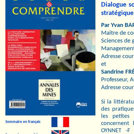
Dialogue s
stratégique 
Par Yvan BA
Maître de con
Sciences de 
Management d
Adresse cour
et
Sandrine F
Professeur, 
Adresse cou
Si la littéra
des pratique
les petites
Sommaire en français
concernent 
OYNNET -F