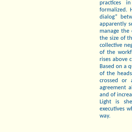
practices 
formalized. 
dialog” bet
apparently s
manage the e
the size of 
collective ne
of the workf
rises above c
Based on a qu
of the heads
crossed or 
agreement ab
and of increa
Light is sh
executives w
way.