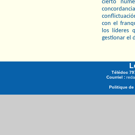
cierto núm
concordancia
conflictuació
con el franq
los líderes
gestionar el 
L
Télédoc 797
Courriel :
reda
Politique de