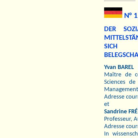
N° 1
DER SOZ
MITTELST
SICH 
BELEGSCHA
Yvan BAREL
Maître de c
Sciences de
Management d
Adresse courr
et
Sandrine F
Professeur, 
Adresse cour
In wissensc