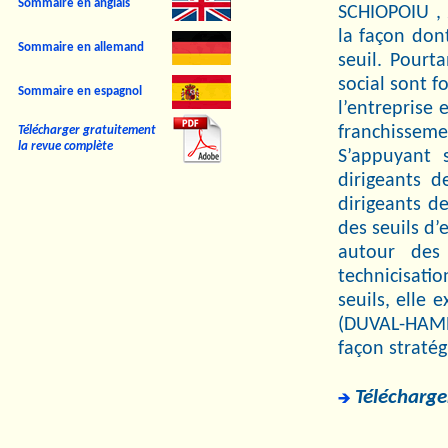
Sommaire en anglais
SCHIOPOIU , 
la façon don
Sommaire en allemand
seuil. Pourt
social sont f
Sommaire en espagnol
l’entreprise 
franchissemen
Télécharger gratuitement
la revue complète
S’appuyant 
dirigeants 
dirigeants d
des seuils d’
autour des 
technicisati
seuils, elle 
(DUVAL-HAMEL
façon stratég
Télécharger