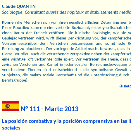
Claude QUANTIN
Sociologue, Consultant auprès des hôpitaux et établissements médic
Können die Menschen sich von ihren gesellschaftlichen Determinismen b
Pierre Bourdieu kann nur eine vertiefte Sozioanalyse der gesellschaftlic
einen Raum der Freiheit eröffnen. Die klinische Soziologie, wie sie 
Gaulejac vertreten wird, wirft dieser Denkrichtung vor, der kämpferisc
Vorrang gegenüber dem Verstehen beizumessen und somit jede Ref
Befreiung zu blockieren. Der vorliegende Artikel macht bewusst, dass in
Pierre Bourdieu auch die verstehende Perspektive neben der kämpferisch
eine wichtige, oft verkannte Rolle spielt. Wir vertreten die These, dass
zwischen Verstehen und Kampf in jeder sozialen Befreiungsbewegung prä
verschiedene Ebenen sind entscheidend : die symbolische Gewalt 
Subjekten, die makro-soziale Herrschaft und die Unterdrückung durch K
Berufsgruppe).
Ret
N° 111 - Marte 2013
La posición combativa y la posición comprensiva en las 
sociales