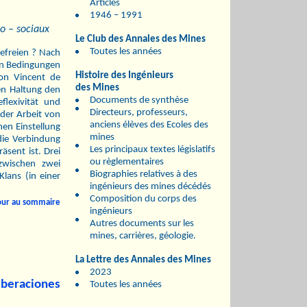
Articles
1946 – 1991
o – sociaux
Le Club des Annales des Mines
Toutes les années
efreien ? Nach
hen Bedingungen
Histoire des Ingénieurs
von Vincent de
des Mines
hen Haltung den
Documents de synthèse
lexivität und
Directeurs, professeurs,
 der Arbeit von
anciens élèves des Ecoles des
en Einstellung
mines
 die Verbindung
Les principaux textes législatifs
sent ist. Drei
ou règlementaires
zwischen zwei
Biographies relatives à des
lans (in einer
ingénieurs des mines décédés
Composition du corps des
our au sommaire
ingénieurs
Autres documents sur les
mines, carrières, géologie.
La Lettre des Annales des Mines
2023
liberaciones
Toutes les années