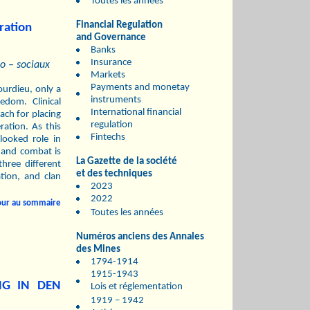
Toutes les années
Financial Regulation
ration
and Governance
Banks
Insurance
o – sociaux
Markets
Payments and monetay
ourdieu, only a
instruments
edom. Clinical
International financial
ach for placing
regulation
ration. As this
Fintechs
looked role in
 and combat is
La Gazette de la société
hree different
et des techniques
tion, and clan
2023
2022
our au sommaire
Toutes les années
Numéros anciens des Annales
des Mines
1794-1914
1915-1943
NG IN DEN
Lois et réglementation
1919 – 1942