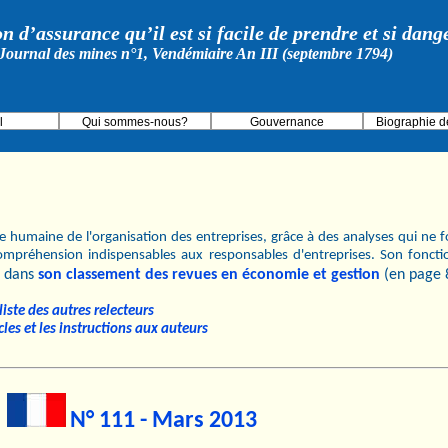
on d’assurance qu’il est si facile de prendre et si dan
Journal des mines n°1, Vendémiaire An III (septembre 1794)
l
Qui sommes-nous?
Gouvernance
Biographie d
 humaine de l'organisation des entreprises, grâce à des analyses qui ne fo
ompréhension indispensables aux responsables d'entreprises. Son fonct
dans
son classement des revues en économie et gestion
(en page 
iste des autres relecteurs
cles et les instructions aux auteurs
N° 111 - Mars 2013