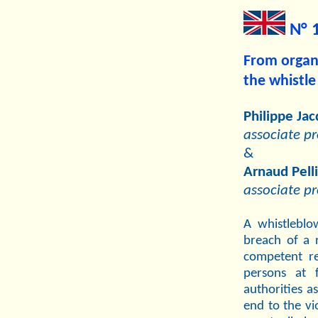
N° 
From organi
the whistle
Philippe Jac
associate pr
&
Arnaud Pelli
associate pr
A whistleblo
breach of a r
competent reg
persons at f
authorities a
end to the vi