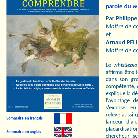
parole du
w
Par
Philipp
Maître de co
et
Arnaud PEL
Maître de c
Le
whistlebl
affirme être
dans son gro
compétente, q
explique la dé
l’avantage d
s’exposer en 
relève aussi 
Sommaire en français
lanceur d’ale
placardisat
Sommaire en anglais
chercheur s