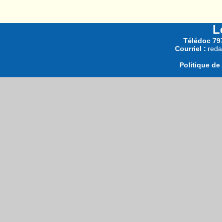
L
Télédoc 797
Courriel :
reda
Politique de