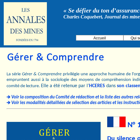
« Se défier du ton d’assurance
Charles Coquebert, Journal des mine
Accueil
Qui 
La série
Gérer & Comprendre
privilégie une approche humaine de l'orga
empruntent aussi à la sociologie des moyens de compréhension indi
Elle a été retenue par l’
HCERES
dans
son classe
comité de lecture.
Voir la composition du Comité de rédaction et la liste des autres re
Voir les modalités détaillées de sélection des articles et les instruc
N° 
Du silence o