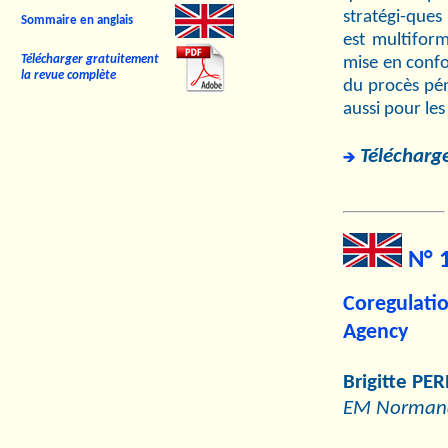
stratégi-ques
Sommaire en anglais
est multiform
Télécharger gratuitement
mise en confo
la revue complète
du procès pén
aussi pour les 
Télécharge
N° 1
Coregulat
Agency
Brigitte PER
EM Normand