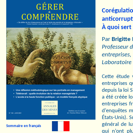
Corégula
anticorrup
À quoi sert
Par
Brigitte
Professeur d
entreprises
Laboratoire
Cette étude v
entreprises q
depuis la loi 
a été créée lo
entreprises 
d’enquêtes me
États-Unis). S
général de lu
Sommaire en français
qui n’ont pl