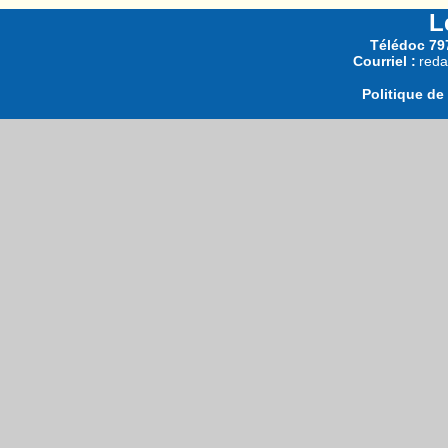
L
Télédoc 797
Courriel :
reda
Politique de