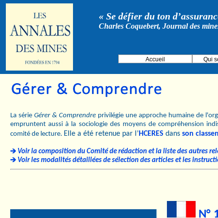
« Se défier du ton d’assurance
Charles Coquebert, Journal des mine
Accueil
Qui 
La série
Gérer & Comprendre
privilégie une approche humaine de l'orga
empruntent aussi à la sociologie des moyens de compréhension indi
Elle a été retenue par l’
HCERES
dans
son classe
comité de lecture.
Voir la composition du Comité de rédaction et la liste des autres re
Voir les modalités détaillées de sélection des articles et les instruc
N° 