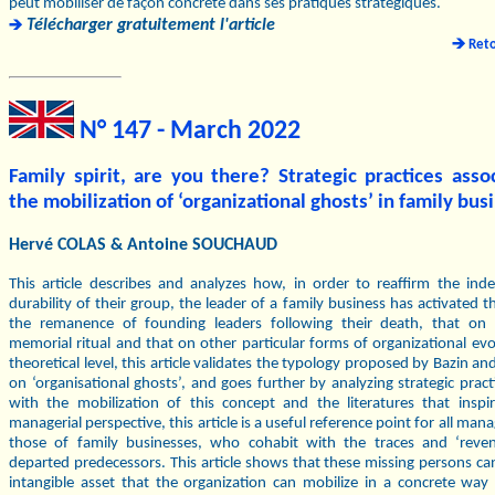
peut mobiliser de façon concrète dans ses pratiques stratégiques.
Télécharger gratuitement l'article
Ret
N° 147 - March 2022
Family spirit, are you there? Strategic practices asso
the mobilization of ‘organizational ghosts’ in family bus
Hervé COLAS & Antoine SOUCHAUD
This article describes and analyzes how, in order to reaffirm the in
durability of their group, the leader of a family business has activated th
the remanence of founding leaders following their death, that on 
memorial ritual and that on other particular forms of organizational ev
theoretical level, this article validates the typology proposed by Bazin an
on ‘organisational ghosts’, and goes further by analyzing strategic pract
with the mobilization of this concept and the literatures that inspi
managerial perspective, this article is a useful reference point for all mana
those of family businesses, who cohabit with the traces and ‘reven
departed predecessors. This article shows that these missing persons ca
intangible asset that the organization can mobilize in a concrete way i