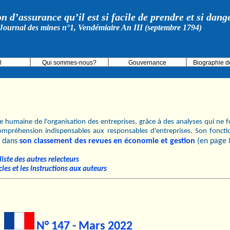
on d’assurance qu’il est si facile de prendre et si dan
Journal des mines n°1, Vendémiaire An III (septembre 1794)
l
Qui sommes-nous?
Gouvernance
Biographie d
 humaine de l'organisation des entreprises, grâce à des analyses qui ne fo
ompréhension indispensables aux responsables d'entreprises. Son fonct
dans
son classement des revues en économie et gestion
(en page 
iste des autres relecteurs
cles et les instructions aux auteurs
N° 147 - Mars 2022