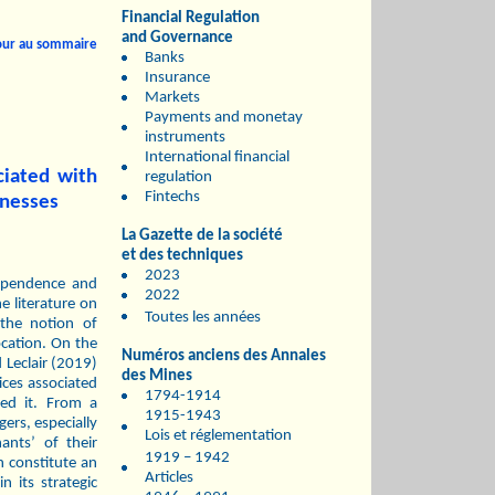
Financial Regulation
and Governance
our au sommaire
Banks
Insurance
Markets
Payments and monetay
instruments
International financial
ciated with
regulation
Fintechs
inesses
La Gazette de la société
et des techniques
2023
dependence and
2022
e literature on
Toutes les années
the notion of
ocation. On the
Numéros anciens des Annales
d Leclair (2019)
des Mines
ices associated
1794-1914
red it. From a
1915-1943
gers, especially
Lois et réglementation
ants’ of their
1919 – 1942
n constitute an
Articles
n its strategic