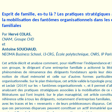
Esprit de famille, es-tu là ? Les pratiques stratégiques
la mobilisation des fantômes organisationnels dans les 
familiales
Par
Hervé COLAS,
CNAM, Groupe CHD
et
Antoine SOUCHAUD
,
NEOMA Business School, i3-CRG, École polytechnique, CNRS, IP Pari
Cet article décrit et analyse comment, pour réaffirmer l’indépendance et 
son groupe, le dirigeant d’une entreprise familiale a actionné la litt
phénomènes de rémanence des dirigeants fondateurs après leur décès
notion de rituel mémoriel et celle sur d’autres formes particulièr
organisationnelle. Sur le plan théorique, cet article valide la typologie pr
et Leclair (2019) sur les « fantômes organisationnels », et il permet d’all
analysant des pratiques stratégiques associées à la mobilisation de ce
littératures qui l’ont inspiré. Sur le plan managérial, cet article consti
référence utile à tous les dirigeants, notamment d’entreprises familiales,
avec les traces et les « revenants » de leurs prédécesseurs disparus. Cet
que ces personnes disparues peuvent constituer un actif immatériel que