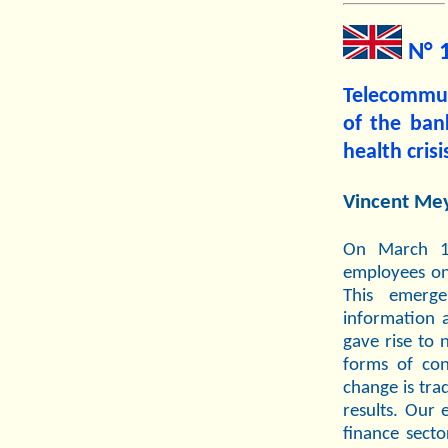
N° 
Telecommut
of the ban
health crisi
Vincent Mey
On March 17
employees on 
This emerg
information 
gave rise to 
forms of con
change is tra
results. Our
finance secto