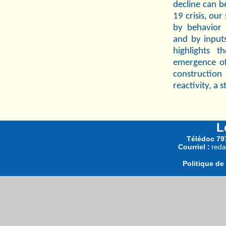
decline can b
19 crisis, ou
by behavior
and by inputs
highlights t
emergence of
construction
reactivity, a 
L
Télédoc 797
Courriel :
reda
Politique de