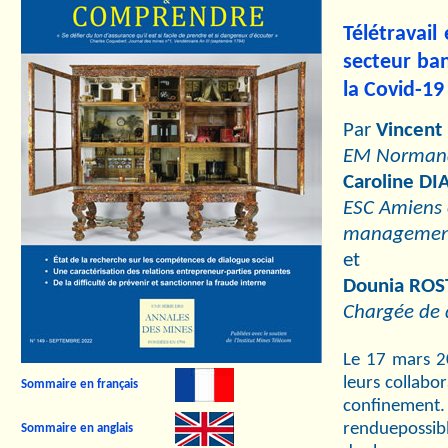
Télétravail
secteur ban
la Covid-19
Par
Vincent
EM Normandi
Caroline DI
ESC Amiens 
management
et
Dounia ROS
Chargée de 
Le 17 mars 20
leurs collabor
Sommaire en français
confinemen
renduepossibl
Sommaire en anglais