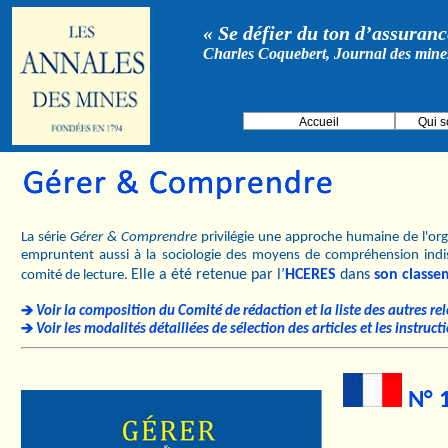
« Se défier du ton d’assurance
Charles Coquebert, Journal des mine
Accueil
Qui 
La série
Gérer & Comprendre
privilégie une approche humaine de l'orga
empruntent aussi à la sociologie des moyens de compréhension indi
Elle a été retenue par l’
HCERES
dans
son classe
comité de lecture.
Voir la composition du Comité de rédaction et la liste des autres re
Voir les modalités détaillées de sélection des articles et les instruc
N° 