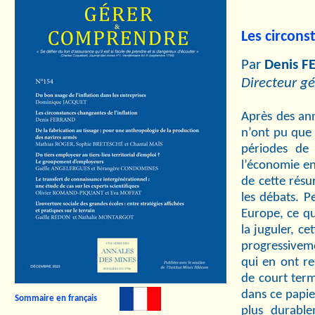
Les circons
Par
Denis 
Directeur g
Après des ann
n’ont pu que 
périodes de 
l’économie en
de cette résu
les débats. P
Europe, ce qu
la juguler, ce
progressivem
qui en ont re
de court term
dans ce papie
Sommaire en français
plus durable