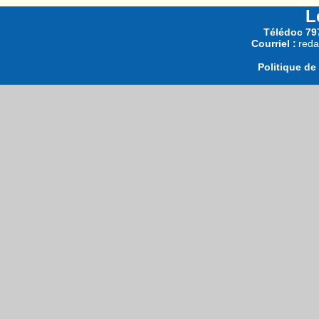
L
Télédoc 797
Courriel :
reda
Politique de