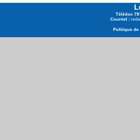
L
Télédoc 797
Courriel :
reda
Politique de