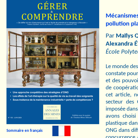
Mécanisme
pollution pl
Par
Maïlys 
Alexandra 
École Polyte
Le monde de
constate pou
et des pouvoi
de coopérati
cet article,
secteur des 
imposée dans l
avons choisi
plastique dan
ONG dans diff
Sommaire en français
concurrence e