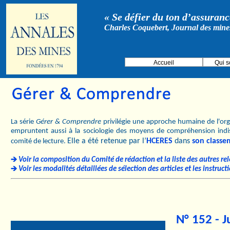
« Se défier du ton d’assurance
Charles Coquebert, Journal des mine
Accueil
Qui 
La série
Gérer & Comprendre
privilégie une approche humaine de l'orga
empruntent aussi à la sociologie des moyens de compréhension indi
Elle a été retenue par l’
HCERES
dans
son classe
comité de lecture.
Voir la composition du Comité de rédaction et la liste des autres re
Voir les modalités détaillées de sélection des articles et les instruc
N° 152 - J