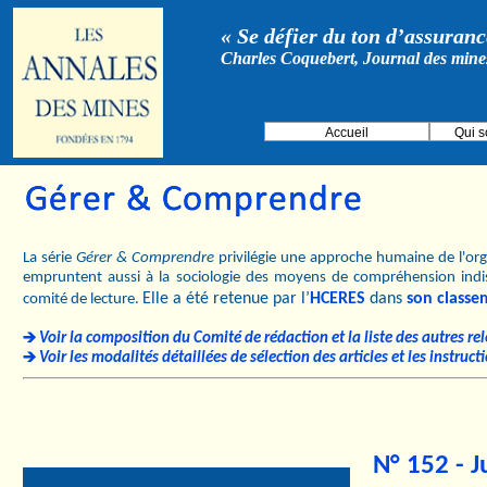
« Se défier du ton d’assurance
Charles Coquebert, Journal des mine
Accueil
Qui 
La série
Gérer & Comprendre
privilégie une approche humaine de l'orga
empruntent aussi à la sociologie des moyens de compréhension indi
Elle a été retenue par l’
HCERES
dans
son classe
comité de lecture.
Voir la composition du Comité de rédaction et la liste des autres re
Voir les modalités détaillées de sélection des articles et les instruc
N° 152 - J