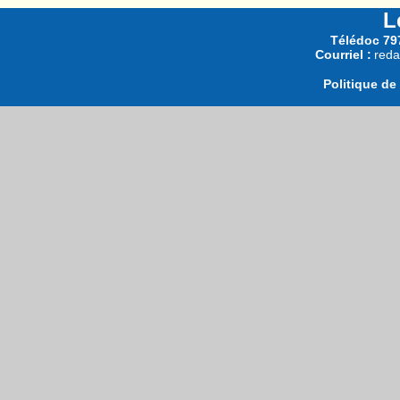
L
Télédoc 797
Courriel :
reda
Politique de