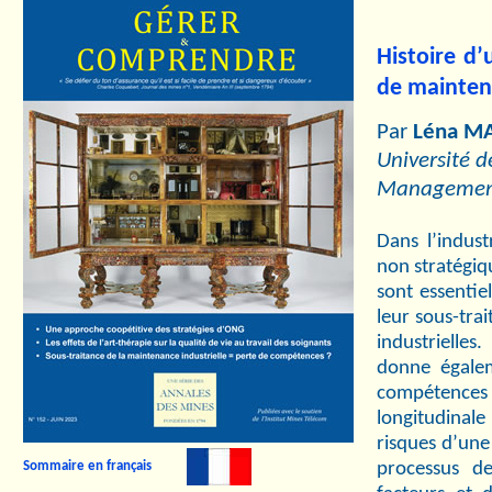
Histoire d
de mainten
Par
Léna MA
Université de
Manageme
Dans l’indus
non stratégiqu
sont essentiel
leur sous-tra
industrielles
donne égalem
compétence
longitudinal
risques d’une
processus de
Sommaire en français