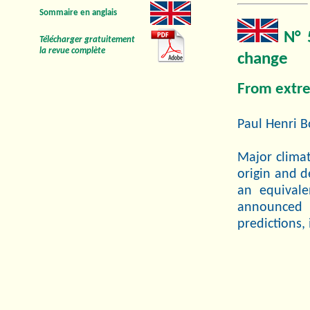
Sommaire en anglais
N° 
Télécharger gratuitement
la revue complète
change
From extre
Paul Henri B
Major clima
origin and d
an equivalen
announced c
predictions,