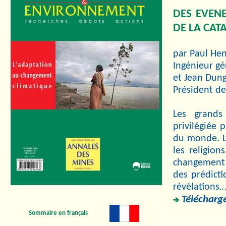
DES EVEN
DE LA CAT
par Paul Hen
Ingénieur gé
et Jean Dung
Président de
Les grands
privilégiée 
du monde. L
les religio
changement 
des prédicti
révélations
Télécharge
Sommaire en français