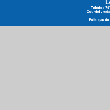
L
Télédoc 797
Courriel :
reda
Politique de