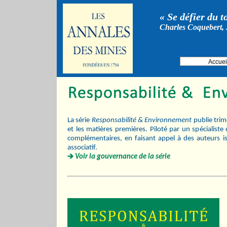
« Se défier du t
Charles Coquebert, 
Accuei
La série
Responsabilité & Environnement
publie trim
et les matières premières. Piloté par un spécialiste
complémentaires, en faisant appel à des auteurs iss
associatif.
Voir la gouvernance de la série