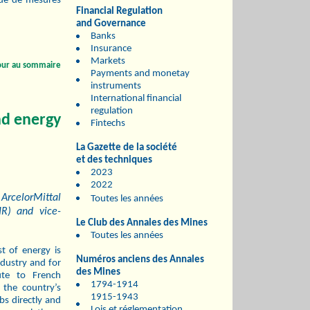
ide de mesures
Financial Regulation
and Governance
Banks
Insurance
Markets
our au sommaire
Payments and monetay
instruments
International financial
regulation
nd energy
Fintechs
La Gazette de la société
et des techniques
2023
2022
ArcelorMittal
Toutes les années
IR) and vice-
Le Club des Annales des Mines
Toutes les années
t of energy is
Numéros anciens des Annales
ndustry and for
des Mines
bute to French
1794-1914
the country’s
1915-1943
bs directly and
Lois et réglementation