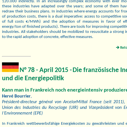
120.000 indirectly. In an increasingly complex economy with ever mor
these industries have adapted over the years; and some of them ha
redraw their business plans. In industries where energy accounts for f
of production costs, there is a dual imperative: access to competitive so
of full costs €/MWh) and the adoption of measures in favor of ef
energy/ton of finished products). There are tools for improving competiti
industries. All stakeholders should be mobilized to resuscitate a strong 
to the rapid adoption of concrete, effective measures.
Ret
N° 78 -
April 2015
-
Die französische In
und die Energiepolitik
Kann man in Frankreich noch energieintensiv produzier
Hervé Bourrier
,
Président-directeur général von ArcelorMittal France (seit 2011),
Union des Industries du Recyclage (UIR) und Vizepräsident von En
l’Environnement (EPE)
In Frankreich wettbewerbsfähige Energiekosten zu gewährleisten und ei