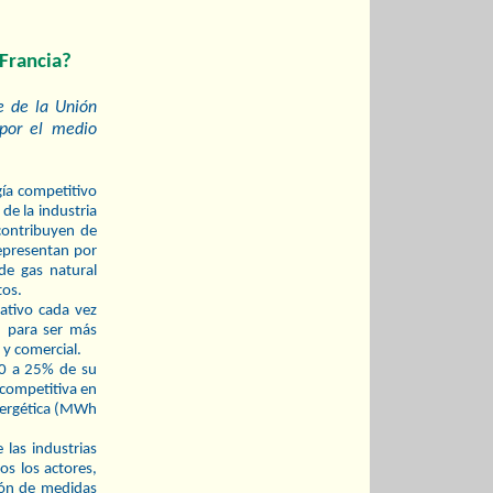
Francia?
e de la Unión
 por el medio
gía competitivo
de la industria
 contribuyen de
Representan por
de gas natural
tos.
tivo cada vez
, para ser más
 y comercial.
 10 a 25% de su
 competitiva en
energética (MWh
las industrias
os los actores,
ción de medidas