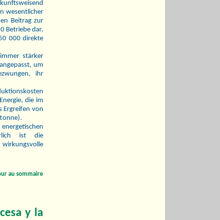
ukunftsweisend
n wesentlicher
en Beitrag zur
50 Betriebe dar,
50 000 direkte
immer stärker
 angepasst, um
ezwungen, ihr
duktionskosten
Energie, die im
 Ergreifen von
tonne).
 energetischen
rlich ist die
wirkungsvolle
our au sommaire
cesa y la