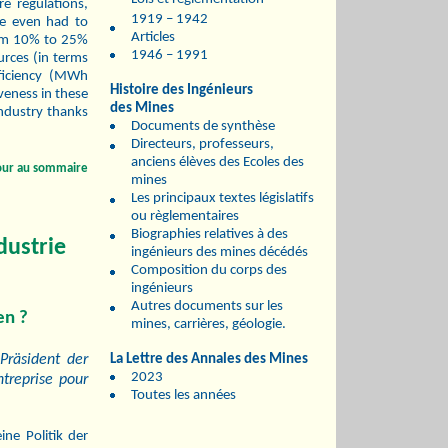
e regulations,
1919 – 1942
ve even had to
Articles
rom 10% to 25%
1946 – 1991
urces (in terms
ficiency (MWh
Histoire des Ingénieurs
veness in these
des Mines
industry thanks
Documents de synthèse
Directeurs, professeurs,
anciens élèves des Ecoles des
our au sommaire
mines
Les principaux textes législatifs
ou règlementaires
Biographies relatives à des
dustrie
ingénieurs des mines décédés
Composition du corps des
ingénieurs
Autres documents sur les
en ?
mines, carrières, géologie.
 Präsident der
La Lettre des Annales des Mines
2023
treprise pour
Toutes les années
ne Politik der