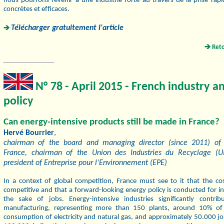
nous pourrons revenir à une industrie forte au travers de la prise rap
concrètes et efﬁcaces.
Télécharger gratuitement l'article
Ret
N° 78 - April 2015 -
French industry a
policy
Can energy-intensive products still be made in France?
Hervé Bourrier
,
chairman of the board and managing director (since 2011) of 
France, chairman of the Union des Industries du Recyclage (U
president of Entreprise pour l’Environnement (EPE)
In a context of global competition, France must see to it that the cos
competitive and that a forward-looking energy policy is conducted for i
the sake of jobs. Energy-intensive industries significantly contri
manufacturing, representing more than 150 plants, around 10% of 
consumption of electricity and natural gas, and approximately 50.000 jo