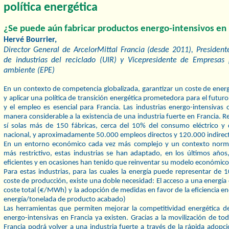
política energética
¿Se puede aún fabricar productos energo-intensivos en 
Hervé Bourrier,
Director General de ArcelorMittal Francia (desde 2011), President
de industrias del reciclado (UIR) y Vicepresidente de Empresas
ambiente (EPE)
En un contexto de competencia globalizada, garantizar un coste de ener
y aplicar una política de transición energética prometedora para el futuro 
y el empleo es esencial para Francia. Las industrias energo-intensivas
manera considerable a la existencia de una industria fuerte en Francia. 
sí solas más de 150 fábricas, cerca del 10% del consumo eléctrico y 
nacional, y aproximadamente 50.000 empleos directos y 120.000 indirec
En un entorno económico cada vez más complejo y un contexto norma
más restrictivo, estas industrias se han adaptado, en los últimos años
eficientes y en ocasiones han tenido que reinventar su modelo económico
Para estas industrias, para las cuales la energía puede representar de
coste de producción, existe una doble necesidad: El acceso a una energía
coste total (€/MWh) y la adopción de medidas en favor de la eficiencia 
energía/tonelada de producto acabado)
Las herramientas que permiten mejorar la competitividad energética de 
energo-intensivas en Francia ya existen. Gracias a la movilización de tod
Francia podrá volver a una industria fuerte a través de la rápida adop