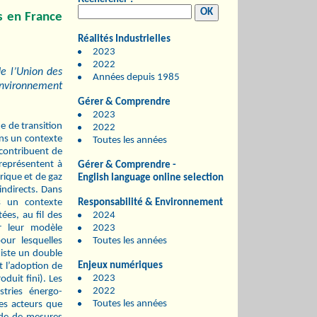
s en France
Réalités Industrielles
2023
2022
de l’Union des
Années depuis 1985
’Environnement
Gérer & Comprendre
2023
e de transition
2022
ans un contexte
Toutes les années
 contribuent de
 représentent à
Gérer & Comprendre -
rique et de gaz
English language online selection
indirects. Dans
 un contexte
Responsabilité & Environnement
tées, au ﬁl des
2024
r leur modèle
2023
our lesquelles
Toutes les années
xiste un double
Enjeux numériques
t l’adoption de
2023
duit ﬁni). Les
2022
stries énergo-
Toutes les années
des acteurs que