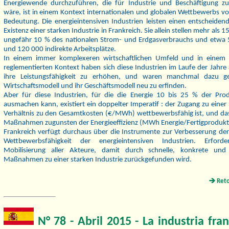
Energiewende durchzuführen, die für Industrie und Beschäftigung z
wäre, ist in einem Kontext internationalen und globalen Wettbewerbs vo
Bedeutung. Die energieintensiven Industrien leisten einen entscheidend
Existenz einer starken Industrie in Frankreich. Sie allein stellen mehr als 1
ungefähr 10 % des nationalen Strom- und Erdgasverbrauchs und etwa 
und 120 000 indirekte Arbeitsplätze.
In einem immer komplexeren wirtschaftlichen Umfeld und in einem 
reglementierten Kontext haben sich diese Industrien im Laufe der Jahre
ihre Leistungsfähigkeit zu erhöhen, und waren manchmal dazu g
Wirtschaftsmodell und ihr Geschäftsmodell neu zu erfinden.
Aber für diese Industrien, für die die Energie 10 bis 25 % der Pro
ausmachen kann, existiert ein doppelter Imperatif : der Zugang zu einer 
Verhältnis zu den Gesamtkosten (€/MWh) wettbewerbsfähig ist, und das
Maßnahmen zugunsten der Energieeffizienz (MWh Energie/Fertigprodukt
Frankreich verfügt durchaus über die Instrumente zur Verbesserung der
Wettbewerbsfähigkeit der energieintensiven Industrien. Erforde
Mobilisierung aller Akteure, damit durch schnelle, konkrete und 
Maßnahmen zu einer starken Industrie zurückgefunden wird.
Ret
N° 78 - Abril 2015 -
La industria fran