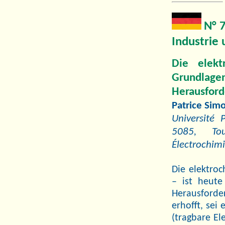
N° 
Industrie 
Die elekt
Grundla
Herausfor
Patrice Sim
Université
5085, Tou
Électrochimi
Die elektroc
– ist heute 
Herausforde
erhofft, se
(tragbare El