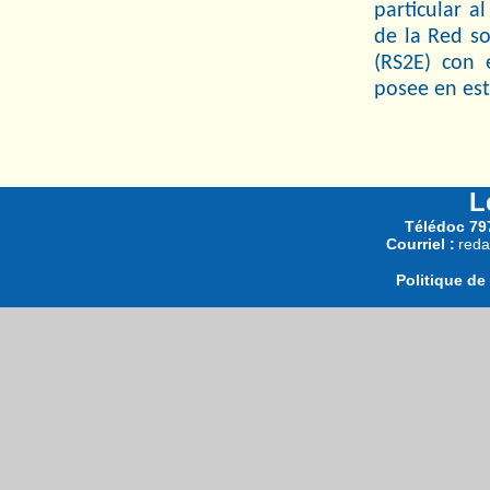
particular a
de la Red s
(RS2E) con 
posee en est
L
Télédoc 797
Courriel :
reda
Politique de