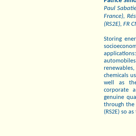
Patrice Sim
Paul Sabati
France), Rés
(RS2E), FR 
Storing ener
socioeconomi
application
automobile
renewables,
chemicals us
well as th
corporate a
genuine qual
through the 
(RS2E) so as 