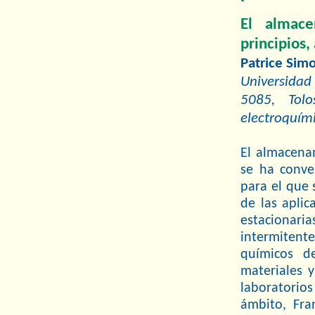
El almace
principios,
Patrice Sim
Universidad
5085, Tolo
electroquím
El almacenam
se ha conve
para el que 
de las aplic
estacionar
intermitente
químicos d
materiales 
laboratorios
ámbito, Fra