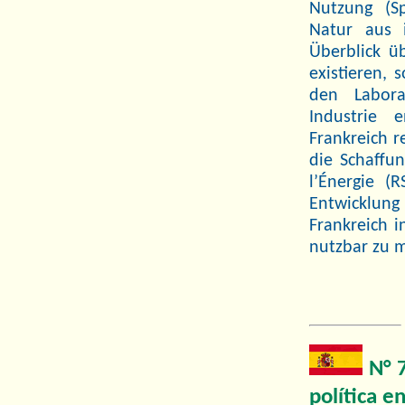
Nutzung (S
Natur aus i
Überblick ü
existieren,
den Labora
Industrie 
Frankreich 
die Schaffu
l’Énergie (
Entwicklung 
Frankreich i
nutzbar zu 
N° 7
política e