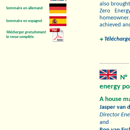
also brought
Sommaire en allemand
Zero Energ
homeowner.
Sommaire en espagnol
achieved and
Télécharger gratuitement
la revue complète
Télécharge
N° 
energy po
A house ma
Jasper van
Director En
and
Ron van Erc