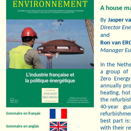
A house ma
By
Jasper 
Director En
and
Ron van ER
Manager Eu
In the Nethe
a group of 
Zero Energy
annually pr
heating, hot
the refurbis
40-year gu
refurbishme
Sommaire en français
best part is
Sommaire en anglais
with their r