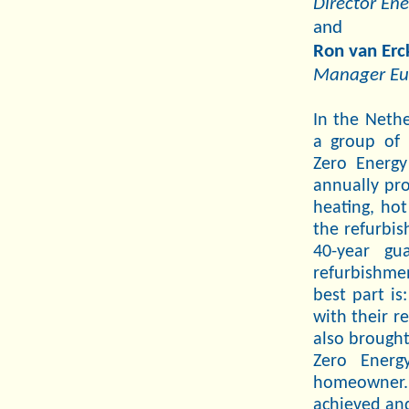
Director En
and
Ron van Erc
Manager Eu
In the Nethe
a group of 
Zero Energy
annually pr
heating, hot
the refurbis
40-year gu
refurbishme
best part is
with their r
also brought
Zero Energ
homeowner.
achieved and