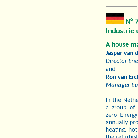
N° 
Industrie 
A house ma
Jasper van
Director En
and
Ron van Erc
Manager Eu
In the Nethe
a group of 
Zero Energy
annually pr
heating, hot
the refurbis