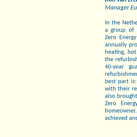
Manager Eu
In the Nethe
a group of 
Zero Energy
annually pr
heating, hot
the refurbis
40-year gu
refurbishme
best part is
with their r
also brought
Zero Energ
homeowner.
achieved and