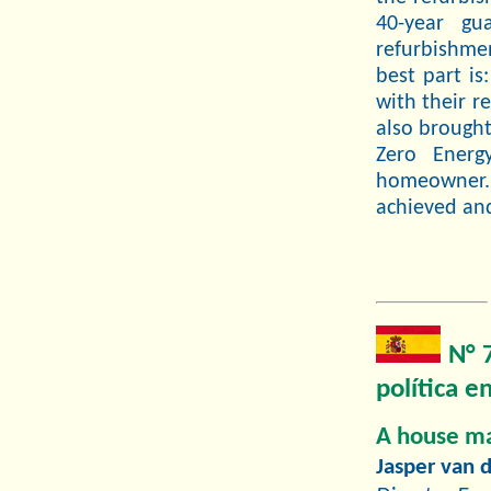
40-year gu
refurbishme
best part is
with their r
also brought
Zero Energ
homeowner.
achieved and
N° 7
política e
A house ma
Jasper van