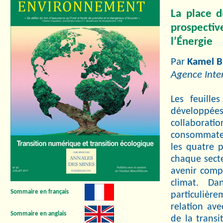
La place d
prospectiv
l’Énergie
Par
Kamel 
Agence Inter
Les feuille
développées 
collaboratio
consommateu
les quatre 
chaque secte
avenir compa
climat. Da
Sommaire en français
particulièr
relation ave
Sommaire en anglais
de la trans