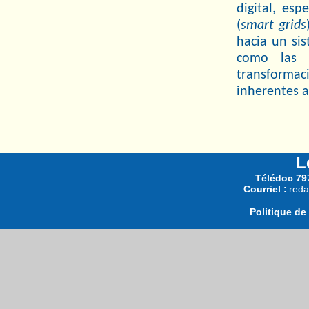
digital, esp
(
smart grids
hacia un sis
como las c
transformac
inherentes a
L
Télédoc 797
Courriel :
reda
Politique de