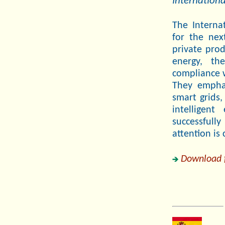
Internationa
The Interna
for the nex
private pro
energy, th
compliance w
They emphas
smart grids,
intelligen
successfull
attention is 
Download fu