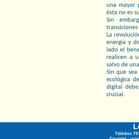
una mayor p
ésta no es s
Sin embarg
transiciones
La revoluci
energía y d
lado el bene
realicen a 
salvo de una
Sin que sea
ecológica d
digital deb
crucial.
L
Télédoc 797
Courriel :
reda