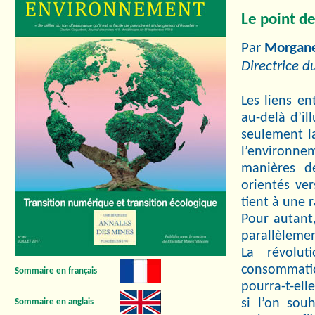
Le point d
Par
Morgan
Directrice d
Les liens en
au-delà d’il
seulement l
l’environne
manières de
orientés ve
tient à une r
Pour autant,
parallèlemen
La révolu
consommati
Sommaire en français
pourra-t-ell
si l’on sou
Sommaire en anglais