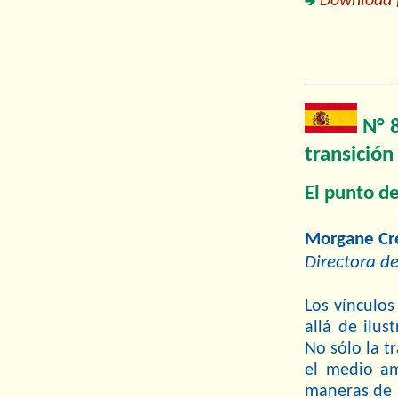
Download fu
N° 
transición
El punto d
Morgane Cr
Directora de
Los vínculos
allá de ilus
No sólo la t
el medio am
maneras de “