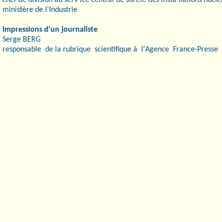
chef de division au serv ice central de sûreté des insta llations nucié
ministère de l'Industrie
Impressions
d'un
journaliste
Serge BERG
responsable de la rubrique scientifique à l'Agence France-Presse