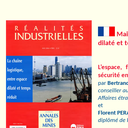
Mai 
dilaté et 
L’espace, 
sécurité e
par
Bertra
conseiller a
Affaires étr
et
Florent PE
diplômé de l