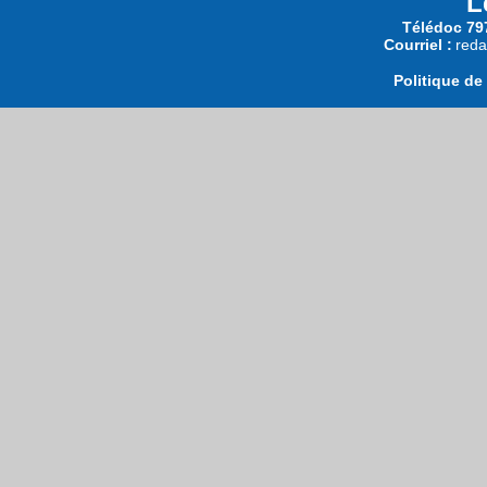
L
Télédoc 797
Courriel :
reda
Politique de