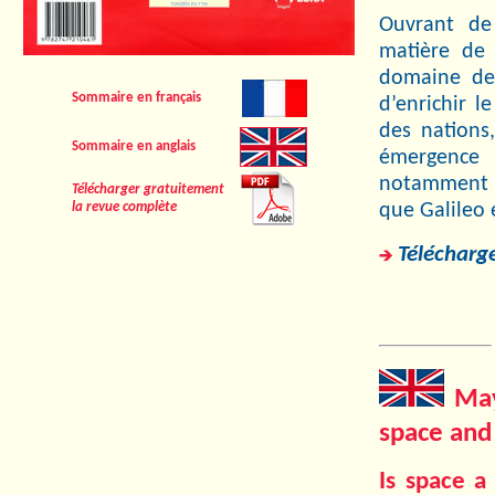
Ouvrant de
matière de
domaine de 
Sommaire en français
d’enrichir l
des nations
Sommaire en anglais
émergence
notamment g
Télécharger gratuitement
que Galileo
la revue complète
Télécharge
May
space and
Is space a