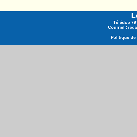
L
Télédoc 797
Courriel :
reda
Politique de