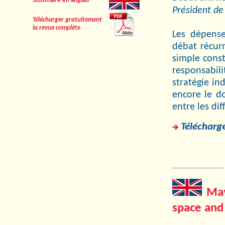
Sommaire en anglais
Président d
Télécharger gratuitement
la revue complète
Les dépens
débat récur
simple consta
responsabil
stratégie in
encore le do
entre les di
Télécharge
May
space and