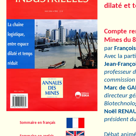
dilaté et 
Compte re
Mines du 
par
Françoi
Avec la part
Jean-Franç
professeur d
commissio
Marc de GA
directeur g
Biotechnolo
Noël RENA
président d
Sommaire en français
Débat anim