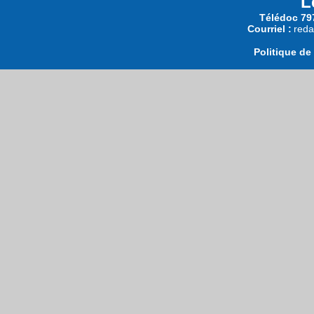
L
Télédoc 797
Courriel :
reda
Politique de