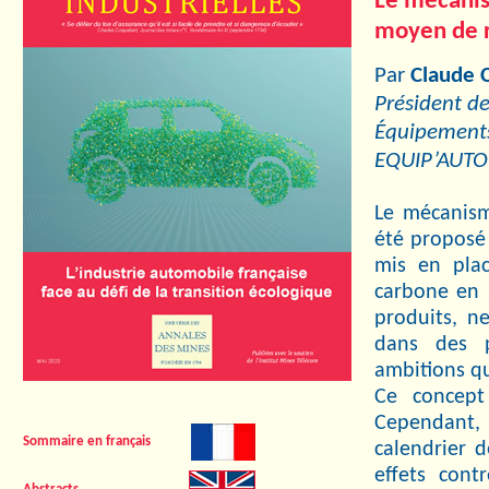
Le mécanis
moyen de r
Par
Claude
Président de
Équipements
EQUIP’AUTO
Le mécanism
été proposé 
mis en plac
carbone en 
produits, n
dans des 
ambitions qu
Ce concept
Cependant, i
Sommaire en français
calendrier 
effets cont