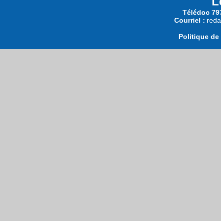
L
Télédoc 797
Courriel :
reda
Politique de