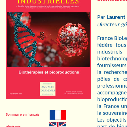
Par
Laurent
Directeur g
France BioLe
fédère tous
industrie
biotechno
fournisseur
la recherch
pôles de co
profession
accompagn
bioproductio
la France u
la souverain
Sommaire en français
Les objectif
part de biom