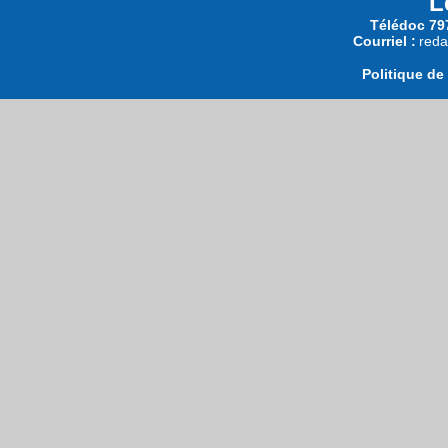
L
Télédoc 797
Courriel :
reda
Politique de