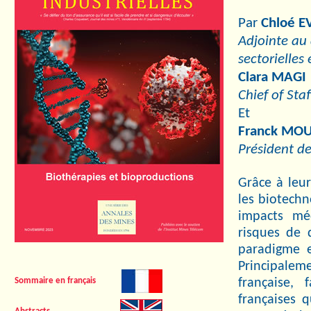
Par
Chloé E
Adjointe au 
sectorielles
Clara MAGI
Chief of Sta
Et
Franck MO
Président d
Grâce à leu
les biotechn
impacts méd
risques de
paradigme e
Principalem
française, 
Sommaire en français
françaises 