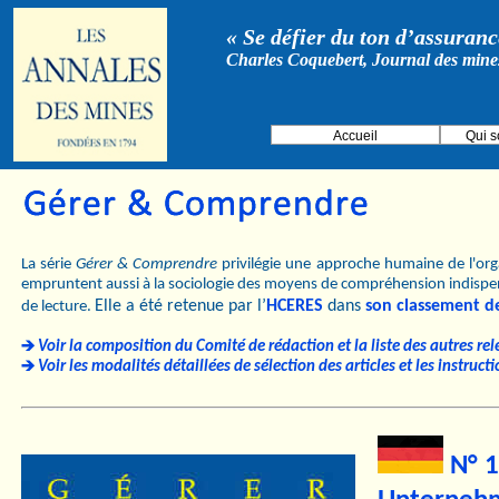
« Se défier du ton d’assurance
Charles Coquebert, Journal des mine
Accueil
Qui 
La série
Gérer & Comprendre
privilégie une approche humaine de l'orga
empruntent aussi à la sociologie des moyens de compréhension indispe
Elle a été retenue par l’
HCERES
dans
son classement d
de lecture.
Voir la composition du Comité de rédaction et la liste des autres rel
Voir les modalités détaillées de sélection des articles et les instruc
N° 1