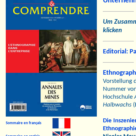
Unterneh
Um Zusammen
klicken
Editorial: 
Ethnograp
Vorstellung 
Nummer vo
Hochschule
Halbwachs
(
Die Inszenie
Sommaire en français
Ethnographie