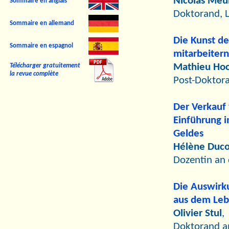
Nicolas Meu
Sommaire en anglais
Doktorand, 
Sommaire en allemand
Die Kunst de
Sommaire en espagnol
mitarbeiter
Mathieu Hoc
Télécharger gratuitement
la revue complète
Post-Doktor
Der Verkauf
Einführung i
Geldes
Hélène Duco
Dozentin an
Die Auswirk
aus dem Lebe
Olivier Stul
,
Doktorand 