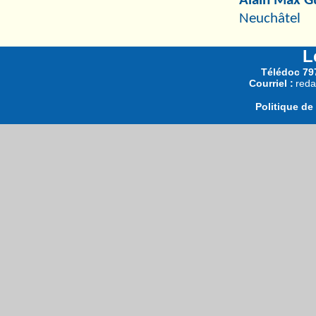
Alain Max G
Neuchâtel
L
Télédoc 797
Courriel :
reda
Politique de