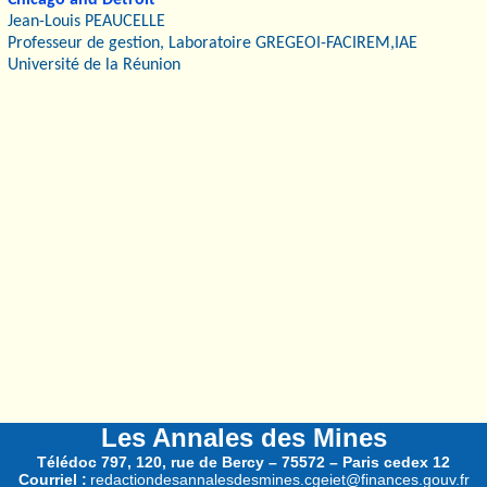
Chicago and Detroit
Jean-Louis PEAUCELLE
Professeur de gestion, Laboratoire GREGEOI-FACIREM,IAE
Université de la Réunion
Les Annales des Mines
Télédoc 797, 120, rue de Bercy – 75572 – Paris cedex 12
Courriel :
redactiondesannalesdesmines.cgeiet@finances.gouv.fr