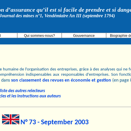
on d’assurance qu’il est si facile de prendre et si dan
Journal des mines n°1, Vendémiaire An III (septembre 1794)
l
Qui sommes-nous?
Gouvernance
Biographie d
 humaine de l'organisation des entreprises, grâce à des analyses qui ne fo
ompréhension indispensables aux responsables d'entreprises. Son fonct
dans
son classement des revues en économie et gestion
(en page 
iste des autres relecteurs
cles et les instructions aux auteurs
N° 73 - September 2003