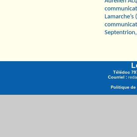
Aurélien Acq
communicati
Lamarche’s (
communicatio
Septentrion,
L
Télédoc 797
Courriel :
reda
Politique de