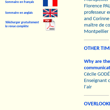
Sommaire en français
Florence P
professeur e
Sommaire en anglais
and Corinn
Télécharger gratuitement
maître de co
la revue complète
Montpellier I
OTHER TIM
Why are the
communicati
Cécile GOD
Enseignant 
l'air
OVERLOOK