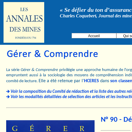
« Se défier du ton d’assurance
Charles Coquebert, Journal des mine
Accueil
Qui 
La série
Gérer & Comprendre
privilégie une approche humaine de l'orga
empruntent aussi à la sociologie des moyens de compréhension indi
Elle a été retenue par l’
HCERES
dans
son classe
comité de lecture.
Voir la composition du Comité de rédaction et la liste des autres re
Voir les modalités détaillées de sélection des articles et les instruc
N° 90 - D