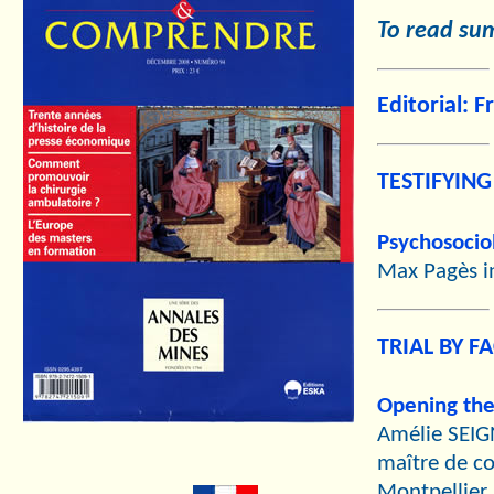
T
o read summ
Editorial: 
TESTIFYING
Psychosociol
Max Pagès i
TRIAL BY F
Opening the 
Amélie SEI
maître de co
Montpellier I