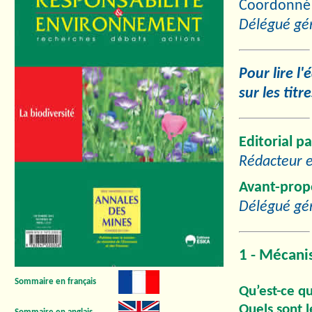
Coordonné
Délégué gén
Pour lire l'
sur les titr
Editorial p
Rédacteur e
Avant-prop
Délégué gén
1 - Mécani
Sommaire en français
Qu’est-ce qu
Quels sont 