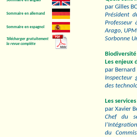
Sommaire en anglais
par Gilles 
Sommaire en allemand
Président d
Professeur 
Sommaire en espagnol
Arago, UPM
Sorbonne Un
Télécharger gratuitement
la revue complète
Biodiversit
Les enjeux d
par Bernar
Inspecteur 
des technol
Les services
par Xavier 
Chef du se
l’Intégrati
du Commiss