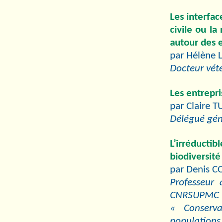
Les interfac
civile ou la
autour des 
par Hélène 
Docteur vété
Les entrepri
par Claire 
Délégué gén
L’irréduct
biodiversité
par Denis 
Professeur
CNRSUPMC
« Conserva
populations