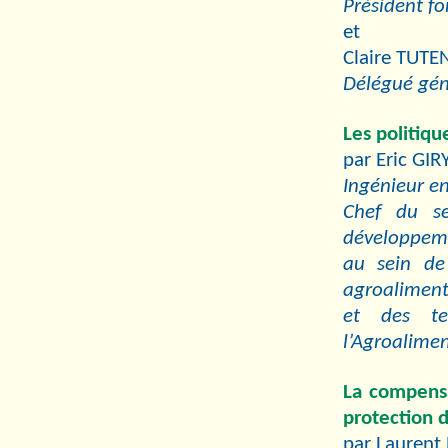
Président fo
et
Claire TUTE
Délégué gén
Les politiqu
par Eric GIR
Ingénieur en
Chef du se
développem
au sein de 
agroaliment
et des ter
l’Agroalimen
La compensat
protection 
par Lauren