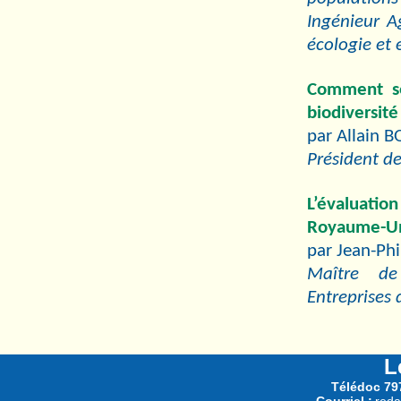
Ingénieur A
écologie et 
Comment sen
biodiversit
par Allain
Président de
L’évaluatio
Royaume-U
par Jean-Ph
Maître de 
Entreprises 
L
Télédoc 797