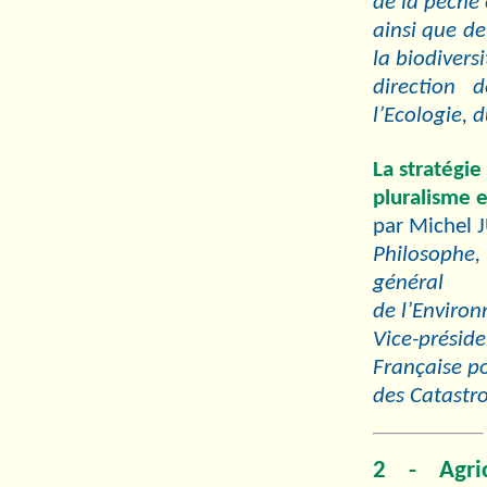
de la pêche
ainsi que de
la biodiversi
direction 
l’Ecologie, 
La stratégie
pluralisme e
par Michel 
Philosophe,
général
de l’Enviro
Vice-prési
Française po
des Catastr
2 - Agri