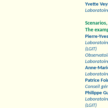
Yvette Vey
Laboratoire
Scenarios,
The examp
Pierre-Yve
Laboratoi
(LGIT)
Observatoi
Laboratoir
Anne-Mari
Laboratoir
Patrice Foi
Conseil gé
Philippe 
Laboratoi
(LGIT)