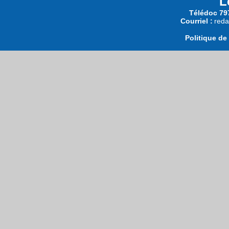
L
Télédoc 797
Courriel :
reda
Politique de