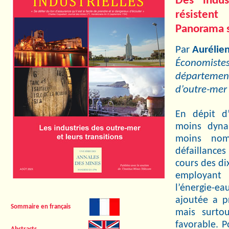
Des indus
résistent
Panorama s
Par
Aurélie
Économistes-
départements
d’outre-mer
En dépit d’
moins dyna
moins nom
défaillances
cours des di
employant 
l’énergie-ea
ajoutée a 
Sommaire en français
mais surtou
favorable. P