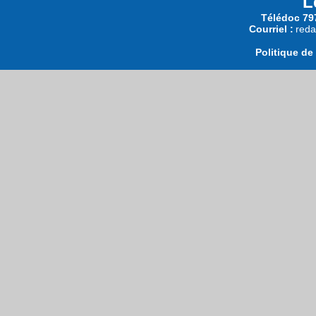
L
Télédoc 797
Courriel :
reda
Politique de