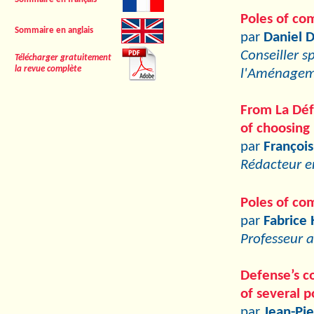
Poles of com
Sommaire en anglais
par
Daniel 
Conseiller s
Télécharger gratuitement
la revue complète
l'Aménagemen
From La Déf
of choosing 
par
François
Rédacteur e
Poles of com
par
Fabrice
Professeur 
Defense’s co
of several p
par
Jean-Pie