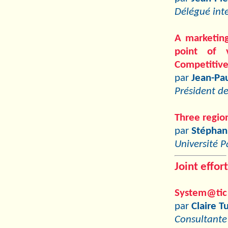
Délégué inte
A marketing
point of 
Competitiv
par
Jean-Pa
Président d
Three region
par
Stéphan
Université P
Joint effor
System@tic 
par
Claire T
Consultante 