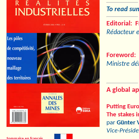
To read sum
Editorial: 
Rédacteur e
Foreword: 
Ministre dél
A global a
Putting Eur
The stakes i
par
Günter 
Vice-Présid
Sommaire en français