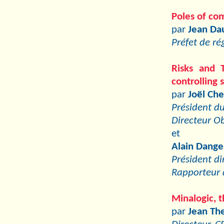
Poles of co
par
Jean Da
Préfet de r
Risks and T
controlling
par
Joël Ch
Président du
Directeur Ob
et
Alain Dange
Président d
Rapporteur 
Minalogic, 
par
Jean Th