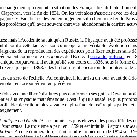
changement qui rendait la situation des Français très difficile. Lamé dut
apeyron, vers la fin de 1831. On les voit alors s'associer avec les deu
gnies ». Bientôt, ils deviennent ingénieurs du chemin de fer de Paris à S
des problèmes qu'il avait souvent entrevus, abandonnait la carrière acti
es; mais l'Académie savait qu'en Russie, la Physique avait été professée 
illit point à cette tâche, et son cours opéra une véritable révolution d
daigneux de la reproduction des expériences pour fixer toujours sans déf
e vénéraient comme une des gloires de l'Ecole. Il
cessa de professer
, en 1
nique. Auparavant, il avait publié son cours en 1836, sous la forme d'un 
l exerça jusqu'en 1863, elles lui fournirent l'occasion de montrer toute l
urs du zéro de l'échelle. Au contraire, il lui arriva un jour, ayant déjà 
i semblait encore supérieur au précédent.
fois avec une liberté d'allures plus conforme à ses goûts. Devenu profes
entier à la Physique mathématique. C'est là qu'il a laissé les plus profon
 profitable, de critique plus savante et plus fine, de maître plus patient 
nseignement. »
matique de l'élasticité
. Les points les plus élevés et les plus difficiles
s isothermes
. Le troisième a paru en 1859 et est intitulé :
Leçons sur les 
chaleur
. A cette énumération, il faut joindre un mémoire de 1854 sur
1'é