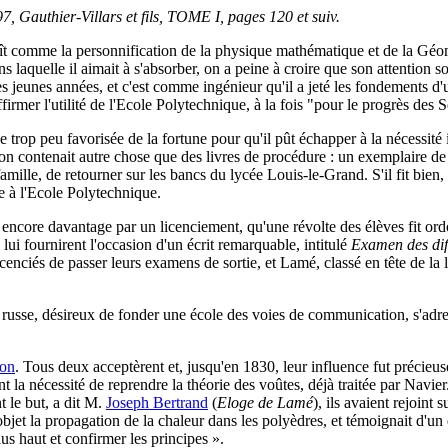
authier-Villars et fils, TOME I, pages 120 et suiv.
aît comme la personnification de la physique mathématique et de la Géom
ans laquelle il aimait à s'absorber, on a peine à croire que son attentio
 ses jeunes années, et c'est comme ingénieur qu'il a jeté les fondements 
rmer l'utilité de l'Ecole Polytechnique, à la fois "pour le progrès des S
trop peu favorisée de la fortune pour qu'il pût échapper à la nécessité i
on contenait autre chose que des livres de procédure : un exemplaire d
a famille, de retourner sur les bancs du lycée Louis-le-Grand. S'il fit b
me à l'Ecole Polytechnique.
t encore davantage par un licenciement, qu'une révolte des élèves fit 
lui fournirent l'occasion d'un écrit remarquable, intitulé
Examen des dif
icenciés de passer leurs examens de sortie, et Lamé, classé en tête de la 
 russe, désireux de fonder une école des voies de communication, s'adre
ron
. Tous deux acceptèrent et, jusqu'en 1830, leur influence fut précieus
ent la nécessité de reprendre la théorie des voûtes, déjà traitée par Navi
t le but, a dit M.
Joseph Bertrand
(
Eloge de Lamé
), ils avaient rejoint
jet la propagation de la chaleur dans les polyèdres, et témoignait d'un 
us haut et confirmer les principes ».