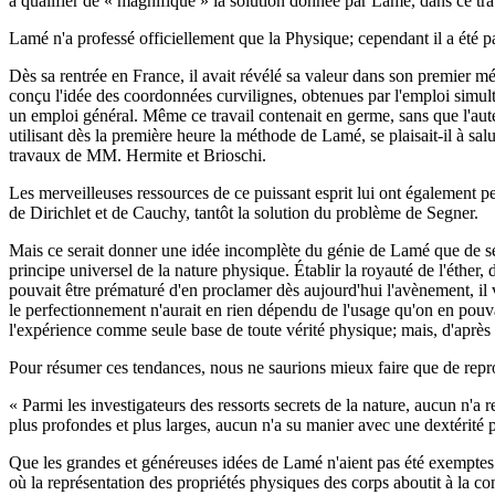
à qualifier de « magnifique » la solution donnée par Lamé, dans ce tra
Lamé n'a professé officiellement que la Physique; cependant il a été p
Dès sa rentrée en France, il avait révélé sa valeur dans son premier m
conçu l'idée des coordonnées curvilignes, obtenues par l'emploi simul
un emploi général. Même ce travail contenait en germe, sans que l'auteu
utilisant dès la première heure la méthode de Lamé, se plaisait-il à sal
travaux de MM. Hermite et Brioschi.
Les merveilleuses ressources de ce puissant esprit lui ont également pe
de Dirichlet et de Cauchy, tantôt la solution du problème de Segner.
Mais ce serait donner une idée incomplète du génie de Lamé que de se 
principe universel de la nature physique. Établir la royauté de l'éther, 
pouvait être prématuré d'en proclamer dès aujourd'hui l'avènement, il 
le perfectionnement n'aurait en rien dépendu de l'usage qu'on en pouvai
l'expérience comme seule base de toute vérité physique; mais, d'après lui,
Pour résumer ces tendances, nous ne saurions mieux faire que de repr
« Parmi les investigateurs des ressorts secrets de la nature, aucun n'a 
plus profondes et plus larges, aucun n'a su manier avec une dextérité p
Que les grandes et généreuses idées de Lamé n'aient pas été exemptes 
où la représentation des propriétés physiques des corps aboutit à la cons