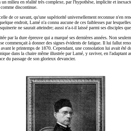
un milieu en réalité très complexe, par l'hypothèse, implicite et inexact
ée comme discontinue.
 celle de ce savant, qu'une supériorité universellement reconnue n'en ren
r quelque endroit, Lamé n'a connu aucune de ces faiblesses par lesquelles
inerie ne saurait atteindre; aussi n'a-t-il laissé parmi ses disciples que
ée par la dure épreuve qui a marqué ses dernières années. Non seulement
use commençait à donner des signes évidents de fatigue. Il lui fallut renon
r avant le printemps de 1870. Cependant, une consolation lui avait été d
technique dans la chaire même illustrée par Lamé, y raviver, en l'adaptan
vace du passage de son glorieux devancier.