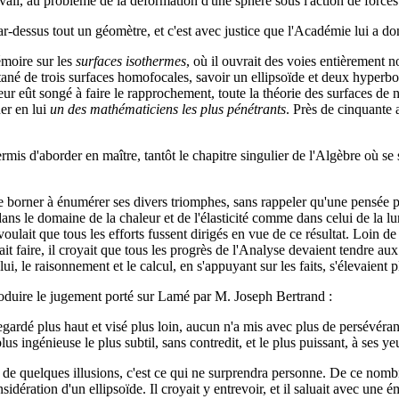
vail, au problème de la déformation d'une sphère sous l'action de force
ar-dessus tout un géomètre, et c'est avec justice que l'Académie lui a d
émoire sur les
surfaces isothermes
, où il ouvrait des voies entièrement 
tané de trois surfaces homofocales, savoir un ellipsoïde et deux hyperb
r eût songé à faire le rapprochement, toute la théorie des surfaces de ni
uer en lui
un des mathématiciens les plus pénétrants
. Près de cinquante a
rmis d'aborder en maître, tantôt le chapitre singulier de l'Algèbre où se
borner à énumérer ses divers triomphes, sans rappeler qu'une pensée pl
dans le domaine de la chaleur et de l'élasticité comme dans celui de la lum
voulait que tous les efforts fussent dirigés en vue de ce résultat. Loi
t faire, il croyait que tous les progrès de l'Analyse devaient tendre aux 
 le raisonnement et le calcul, en s'appuyant sur les faits, s'élevaient plu
oduire le jugement porté sur Lamé par M. Joseph Bertrand :
regardé plus haut et visé plus loin, aucun n'a mis avec plus de persévéran
lus ingénieuse le plus subtil, sans contredit, et le plus puissant, à ses 
de quelques illusions, c'est ce qui ne surprendra personne. De ce nombr
idération d'un ellipsoïde. Il croyait y entrevoir, et il saluait avec une é