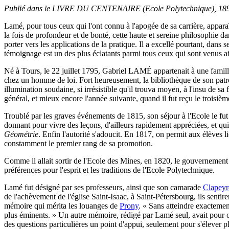
Publié dans le LIVRE DU CENTENAIRE (Ecole Polytechnique), 1897, G
Lamé, pour tous ceux qui l'ont connu à l'apogée de sa carrière, appar
la fois de profondeur et de bonté, cette haute et sereine philosophie d
porter vers les applications de la pratique. Il a excellé pourtant, dans
témoignage est un des plus éclatants parmi tous ceux qui sont venus affi
Né à Tours, le 22 juillet 1795, Gabriel LAMÉ appartenait à une famille 
chez un homme de loi. Fort heureusement, la bibliothèque de son patr
illumination soudaine, si irrésistible qu'il trouva moyen, à l'insu de s
général, et mieux encore l'année suivante, quand il fut reçu le troisiè
Troublé par les graves événements de 1815, son séjour à l'Ecole le fu
donnant pour vivre des leçons, d'ailleurs rapidement appréciées, et qui 
Géométrie
. Enfin l'autorité s'adoucit. En 1817, on permit aux élèves l
constamment le premier rang de sa promotion.
Comme il allait sortir de l'Ecole des Mines, en 1820, le gouvernement
préférences pour l'esprit et les traditions de l'Ecole Polytechnique.
Lamé fut désigné par ses professeurs, ainsi que son camarade
Clapey
de l'achèvement de l'église Saint-Isaac, à Saint-Pétersbourg, ils sentir
mémoire qui mérita les louanges de
Prony
. « Sans atteindre exactemen
plus éminents. » Un autre mémoire, rédigé par Lamé seul, avait pour ob
des questions particulières un point d'appui, seulement pour s'élever pl