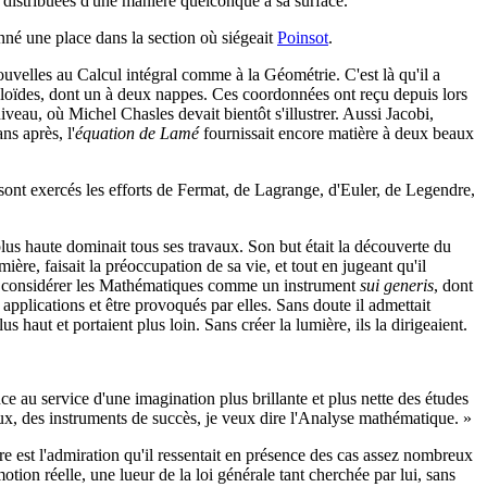
s distribuées d'une manière quelconque à sa surface.
onné une place dans la section où siégeait
Poinsot
.
nouvelles au Calcul intégral comme à la Géométrie. C'est là qu'il a
oloïdes, dont un à deux nappes. Ces coordonnées ont reçu depuis lors
veau, où Michel Chasles devait bientôt s'illustrer. Aussi Jacobi,
ns après, l'
équation de Lamé
fournissait encore matière à deux beaux
 sont exercés les efforts de Fermat, de Lagrange, d'Euler, de Legendre,
us haute dominait tous ses travaux. Son but était la découverte du
ière, faisait la préoccupation de sa vie, et tout en jugeant qu'il
n de considérer les Mathématiques comme un instrument
sui generis
, dont
applications et être provoqués par elles. Sans doute il admettait
s haut et portaient plus loin. Sans créer la lumière, ils la dirigeaient.
ce au service d'une imagination plus brillante et plus nette des études
yeux, des instruments de succès, je veux dire l'Analyse mathématique. »
e est l'admiration qu'il ressentait en présence des cas assez nombreux
motion réelle, une lueur de la loi générale tant cherchée par lui, sans