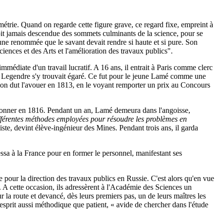
étrie. Quand on regarde cette figure grave, ce regard fixe, empreint à
n soit jamais descendue des sommets culminants de la science, pour se
d'une renommée que le savant devait rendre si haute et si pure. Son
ciences et des Arts et l'amélioration des travaux publics".
mmédiate d'un travail lucratif. A 16 ans, il entrait à Paris comme clerc
e Legendre s'y trouvait égaré. Ce fut pour le jeune Lamé comme une
ien, on dut l'avouer en 1813, en le voyant remporter un prix au Concours
ordonner en 1816. Pendant un an, Lamé demeura dans l'angoisse,
férentes méthodes employées pour résoudre les problèmes en
liste, devint élève-ingénieur des Mines. Pendant trois ans, il garda
ssa à la France pour en former le personnel, manifestant ses
e pour la direction des travaux publics en Russie. C'est alors qu'en vue
er. A cette occasion, ils adressèrent à l'Académie des Sciences un
 sur la route et devancé, dès leurs premiers pas, un de leurs maîtres les
esprit aussi méthodique que patient, « avide de chercher dans l'étude