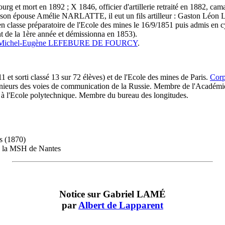
g et mort en 1892 ; X 1846, officier d'artillerie retraité en 1882, ca
 son épouse Amélie NARLATTE, il eut un fils artilleur : Gaston Léo
n classe préparatoire de l'Ecole des mines le 16/9/1851 puis admis en c
 de la 1ère année et démissionna en 1853).
Michel-Eugène LEFEBURE DE FOURCY
.
 et sorti classé 13 sur 72 élèves) et de l'Ecole des mines de Paris.
Corp
génieurs des voies de communication de la Russie. Membre de l'Académi
t à l'Ecole polytechnique. Membre du bureau des longitudes.
s (1870)
 la MSH de Nantes
Notice sur Gabriel LAMÉ
par
Albert de Lapparent