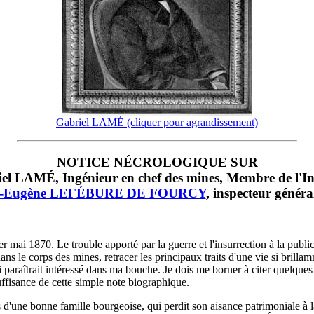
Gabriel LAMÉ (cliquer pour agrandissement)
NOTICE NÉCROLOGIQUE SUR
el LAMÉ, Ingénieur en chef des mines, Membre de l'Ins
l-Eugène LEFÉBURE DE FOURCY
, inspecteur généra
r mai 1870. Le trouble apporté par la guerre et l'insurrection à la publi
ans le corps des mines, retracer les principaux traits d'une vie si bril
ui paraîtrait intéressé dans ma bouche. Je dois me borner à citer quelque
ffisance de cette simple note biographique.
 d'une bonne famille bourgeoise, qui perdit son aisance patrimoniale à la 