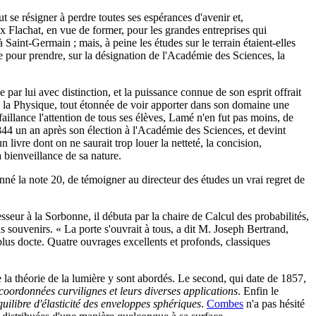
 se résigner à perdre toutes ses espérances d'avenir et,
x Flachat, en vue de former, pour les grandes entreprises qui
aint-Germain ; mais, à peine les études sur le terrain étaient-elles
ve pour prendre, sur la désignation de l'Académie des Sciences, la
par lui avec distinction, et la puissance connue de son esprit offrait
ans la Physique, tout étonnée de voir apporter dans son domaine une
aillance l'attention de tous ses élèves, Lamé n'en fut pas moins, de
844 un an après son élection à l'Académie des Sciences, et devint
livre dont on ne saurait trop louer la netteté, la concision,
a bienveillance de sa nature.
donné la note 20, de témoigner au directeur des études un vrai regret de
seur à la Sorbonne, il débuta par la chaire de Calcul des probabilités,
ds souvenirs. « La porte s'ouvrait à tous, a dit M. Joseph Bertrand,
et plus docte. Quatre ouvrages excellents et profonds, classiques
 de la théorie de la lumière y sont abordés. Le second, qui date de 1857,
coordonnées curvilignes et leurs diverses applications
. Enfin le
quilibre d'élasticité des enveloppes sphériques
.
Combes
n'a pas hésité