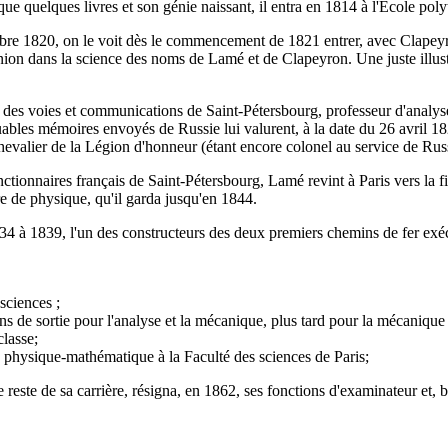
que quelques livres et son génie naissant, il entra en 1814 à l'École pol
re 1820, on le voit dès le commencement de 1821 entrer, avec Clapeyron
nion dans la science des noms de Lamé et de Clapeyron. Une juste illustr
 des voies et communications de Saint-Pétersbourg, professeur d'analys
bles mémoires envoyés de Russie lui valurent, à la date du 26 avril 1822
valier de la Légion d'honneur (étant encore colonel au service de Russ
nctionnaires français de Saint-Pétersbourg, Lamé revint à Paris vers la fin
ire de physique, qu'il garda jusqu'en 1844.
1834 à 1839, l'un des constructeurs des deux premiers chemins de fer exéc
sciences ;
 de sortie pour l'analyse et la mécanique, plus tard pour la mécanique 
lasse;
de physique-mathématique à la Faculté des sciences de Paris;
e reste de sa carrière, résigna, en 1862, ses fonctions d'examinateur et, b