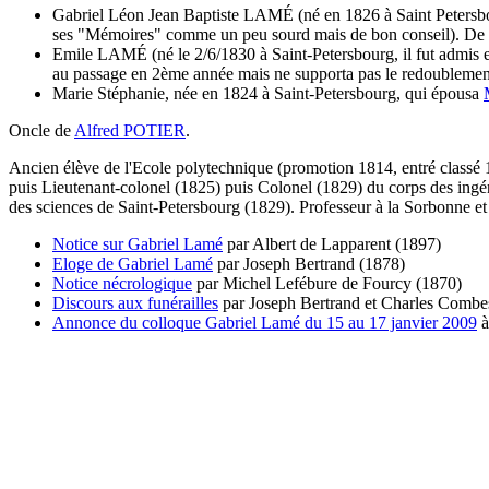
Gabriel Léon Jean Baptiste LAMÉ (né en 1826 à Saint Petersbour
ses "Mémoires" comme un peu sourd mais de bon conseil). De
Emile LAMÉ (né le 2/6/1830 à Saint-Petersbourg, il fut admis e
au passage en 2ème année mais ne supporta pas le redoublement
Marie Stéphanie, née en 1824 à Saint-Petersbourg, qui épousa
Oncle de
Alfred POTIER
.
Ancien élève de l'Ecole polytechnique (promotion 1814, entré classé 11
puis Lieutenant-colonel (1825) puis Colonel (1829) du corps des in
des sciences de Saint-Petersbourg (1829). Professeur à la Sorbonne e
Notice sur Gabriel Lamé
par Albert de Lapparent (1897)
Eloge de Gabriel Lamé
par Joseph Bertrand (1878)
Notice nécrologique
par Michel Lefébure de Fourcy (1870)
Discours aux funérailles
par Joseph Bertrand et Charles Combe
Annonce du colloque Gabriel Lamé du 15 au 17 janvier 2009
à