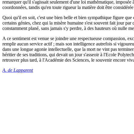
remarquer qu'il s'agissait seulement d'une loi mathématique, imposée à 
coordonnées, tandis qu'en toute rigueur la matière doit être considér
Quoi qu'il en soit, c'est une bien belle et bien sympathique figure que
certains génies, chez qui la misère humaine s'est souvent fait jour pa
constamment plané, sans jamais s'y perdre, à des hauteurs où nulle mesqu
A ce sentiment est venue se joindre une respectueuse compassion, excit
remplir aucun service actif ; mais son intelligence autrefois si vigoure
dans une longue agonie intellectuelle, que la mort ne vint pas termine
héritier de ses traditions, qui devait un jour s'asseoir à l'Ecole Poly
retrouver plus tard, à l'Académie des Sciences, le souvenir encore vi
A. de Lapparent