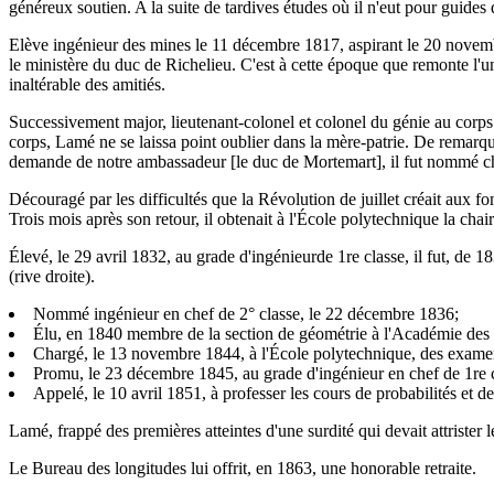
généreux soutien. A la suite de tardives études où il n'eut pour guides 
Elève ingénieur des mines le 11 décembre 1817, aspirant le 20 novemb
le ministère du duc de Richelieu. C'est à cette époque que remonte l'u
inaltérable des amitiés.
Successivement major, lieutenant-colonel et colonel du génie au corps
corps, Lamé ne se laissa point oublier dans la mère-patrie. De remarqua
demande de notre ambassadeur [le duc de Mortemart], il fut nommé che
Découragé par les difficultés que la Révolution de juillet créait aux fo
Trois mois après son retour, il obtenait à l'École polytechnique la cha
Élevé, le 29 avril 1832, au grade d'ingénieurde 1re classe, il fut, de 
(rive droite).
Nommé ingénieur en chef de 2° classe, le 22 décembre 1836;
Élu, en 1840 membre de la section de géométrie à l'Académie des 
Chargé, le 13 novembre 1844, à l'École polytechnique, des examens
Promu, le 23 décembre 1845, au grade d'ingénieur en chef de 1re c
Appelé, le 10 avril 1851, à professer les cours de probabilités et 
Lamé, frappé des premières atteintes d'une surdité qui devait attrister l
Le Bureau des longitudes lui offrit, en 1863, une honorable retraite.