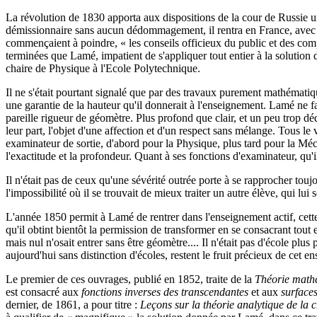
La révolution de 1830 apporta aux dispositions de la cour de Russie un 
démissionnaire sans aucun dédommagement, il rentra en France, avec Cl
commençaient à poindre, « les conseils officieux du public et des compa
terminées que Lamé, impatient de s'appliquer tout entier à la solution 
chaire de Physique à l'Ecole Polytechnique.
Il ne s'était pourtant signalé que par des travaux purement mathématiqu
une garantie de la hauteur qu'il donnerait à l'enseignement. Lamé ne fa
pareille rigueur de géomètre. Plus profond que clair, et un peu trop dé
leur part, l'objet d'une affection et d'un respect sans mélange. Tous l
examinateur de sortie, d'abord pour la Physique, plus tard pour la Méca
l'exactitude et la profondeur. Quant à ses fonctions d'examinateur, qu'i
Il n'était pas de ceux qu'une sévérité outrée porte à se rapprocher toujo
l'impossibilité où il se trouvait de mieux traiter un autre élève, qui lu
L'année 1850 permit à Lamé de rentrer dans l'enseignement actif, cette 
qu'il obtint bientôt la permission de transformer en se consacrant tout 
mais nul n'osait entrer sans être géomètre.... Il n'était pas d'école plus
aujourd'hui sans distinction d'écoles, restent le fruit précieux de cet e
Le premier de ces ouvrages, publié en 1852, traite de la
Théorie mathé
est consacré aux
fonctions inverses des transcendantes
et aux
surface
dernier, de 1861, a pour titre :
Leçons sur la théorie analytique de la 